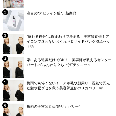
注目の“アゼライン酸”、新商品
“盛れる自分”は顔まわりで決まる 美容師直伝！ア
イロンで迷わないおくれ毛＆サイドバング簡単セッ
ト術
家にある道具だけでOK！ 美容師が教えるセンター
パートの”ふんわり立ち上げ”テクニック
梅雨でも怖くない！ アホ毛や顔周り、湿気で死ん
だ髪や寝グセを救う美容師直伝のリカバリー術
梅雨の美容師直伝”髪リカバリー”