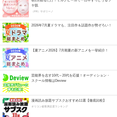
朝1分貼るだけ！ミルクピールで一日中ずっとうるツ
ヤ肌
（PR）サボリーノ
2026年7月夏ドラマも、注目作＆話題作が勢ぞろい！
【夏アニメ2026】7月期夏の新アニメを一挙紹介！
芸能界を志す10代～20代を応援！オーディション・
スクール情報はDeview
漫画読み放題サブスクおすすめ11選【徹底比較】
オリコン顧客満足度ランキング