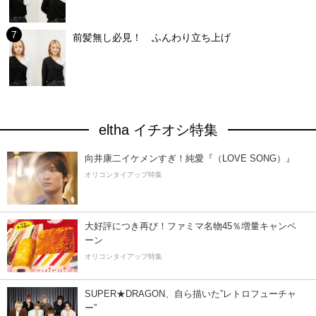
前髪無し必見！ ふんわり立ち上げ
eltha イチオシ特集
向井康二イケメンすぎ！純愛『（LOVE SONG）』
オリコンタイアップ特集
大好評につき再び！ファミマ名物45％増量キャンペ
ーン
オリコンタイアップ特集
SUPER★DRAGON、自ら描いた”レトロフューチャ
ー”