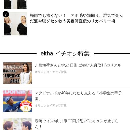
梅雨でも怖くない！ アホ毛や顔周り、湿気で死ん
だ髪や寝グセを救う美容師直伝のリカバリー術
eltha イチオシ特集
川島海荷さんと学ぶ 日常に潜む“人身取引”のリアル
オリコンタイアップ特集
マクドナルドが40年にわたり支える「小学生の甲子
園」
オリコンタイアップ特集
森崎ウィン×向井康二“両片思い”にキュンが止まら
ん！