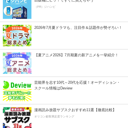
自販機にピッ！ですぐに買えちゃう
（PR）ジハンピ
2026年7月夏ドラマも、注目作＆話題作が勢ぞろい！
【夏アニメ2026】7月期夏の新アニメを一挙紹介！
芸能界を志す10代～20代を応援！オーディション・
スクール情報はDeview
漫画読み放題サブスクおすすめ11選【徹底比較】
オリコン顧客満足度ランキング