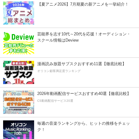
【夏アニメ2026】7月期夏の新アニメを一挙紹介！
芸能界を志す10代～20代を応援！オーディション・
スクール情報はDeview
漫画読み放題サブスクおすすめ11選【徹底比較】
オリコン顧客満足度ランキング
2026年動画配信サービスおすすめ40選【徹底比較】
CS動画配信サービス20選
毎週の音楽ランキングから、ヒットの推移をチェッ
ク！