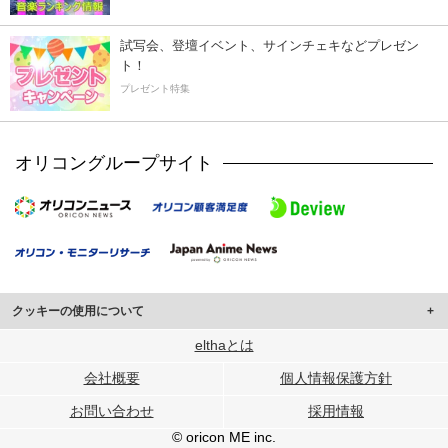
試写会、登壇イベント、サインチェキなどプレゼン
ト！
プレゼント特集
オリコングループサイト
クッキーの使用について
このサイトでは Cookie を使用して、ユーザーに合わせたコンテンツや広告の
elthaとは
表示、ソーシャル メディア機能の提供、広告の表示回数やクリック数の測定を
会社概要
個人情報保護方針
行っています。
また、ユーザーによるサイトの利用状況についても情報を収集し、ソーシャル
お問い合わせ
採用情報
メディアや広告配信、データ解析の各パートナーに提供しています。
各パートナーは、この情報とユーザーが各パートナーに提供した他の情報や、
© oricon ME inc.
ユーザーが各パートナーのサービスを使用したときに収集した他の情報を組み