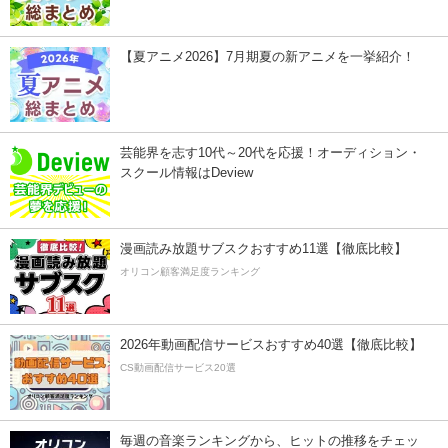
【夏アニメ2026】7月期夏の新アニメを一挙紹介！
芸能界を志す10代～20代を応援！オーディション・
スクール情報はDeview
漫画読み放題サブスクおすすめ11選【徹底比較】
オリコン顧客満足度ランキング
2026年動画配信サービスおすすめ40選【徹底比較】
CS動画配信サービス20選
毎週の音楽ランキングから、ヒットの推移をチェッ