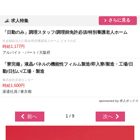
さらに見る
求人特集
「日勤のみ」調理スタッフ/調理師免許必須/特別養護老人ホーム
社会福祉法人仁風会/特別養護老人ホーム ビオスの丘
時給1,177円
アルバイト・パート / 大阪府
「寮完備」液晶パネルの機能性フィルム製造/即入寮/製造・工場/日
勤/日払い/工場・製造
株式会社京栄センター
時給1,600円
派遣社員 / 東京都
sponsored by 求人ボックス
1 / 9
前へ
次へ