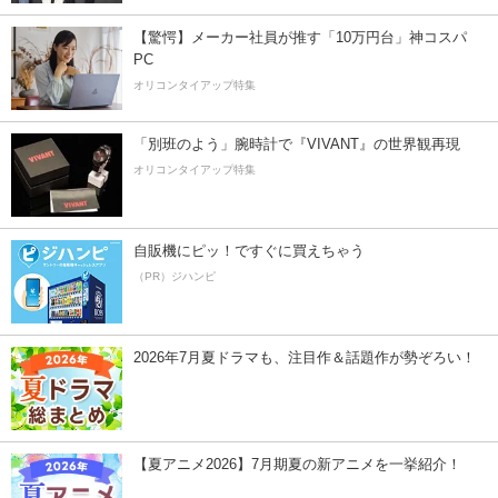
【驚愕】メーカー社員が推す「10万円台」神コスパ
PC
オリコンタイアップ特集
「別班のよう」腕時計で『VIVANT』の世界観再現
オリコンタイアップ特集
自販機にピッ！ですぐに買えちゃう
（PR）ジハンピ
2026年7月夏ドラマも、注目作＆話題作が勢ぞろい！
【夏アニメ2026】7月期夏の新アニメを一挙紹介！