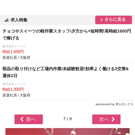
さらに見る
求人特集
チョコやスイーツの軽作業スタッフ/夕方から×短時間!高時給1600円
で稼げる
株式会社トーコー
時給1,600円
派遣社員 / 大阪府
部品の取り付けなど工場内作業/未経験歓迎!効率よく働ける3交替&
週休2日
株式会社トーコー
時給1,300円
派遣社員 / 大阪府
sponsored by 求人ボックス
7 / 9
前へ
次へ