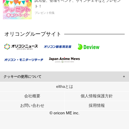
試写会、登壇イベント、サインチェキなどプレゼン
ト！
プレゼント特集
オリコングループサイト
クッキーの使用について
このサイトでは Cookie を使用して、ユーザーに合わせたコンテンツや広告の
elthaとは
表示、ソーシャル メディア機能の提供、広告の表示回数やクリック数の測定を
会社概要
個人情報保護方針
行っています。
また、ユーザーによるサイトの利用状況についても情報を収集し、ソーシャル
お問い合わせ
採用情報
メディアや広告配信、データ解析の各パートナーに提供しています。
各パートナーは、この情報とユーザーが各パートナーに提供した他の情報や、
© oricon ME inc.
ユーザーが各パートナーのサービスを使用したときに収集した他の情報を組み
合わせて使用することがあります。