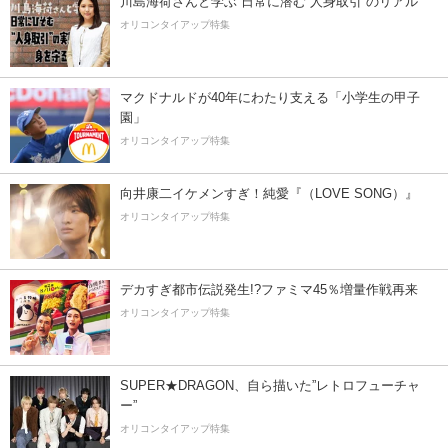
川島海荷さんと学ぶ 日常に潜む“人身取引”のリアル
オリコンタイアップ特集
マクドナルドが40年にわたり支える「小学生の甲子
園」
オリコンタイアップ特集
向井康二イケメンすぎ！純愛『（LOVE SONG）』
オリコンタイアップ特集
デカすぎ都市伝説発生!?ファミマ45％増量作戦再来
オリコンタイアップ特集
SUPER★DRAGON、自ら描いた”レトロフューチャ
ー”
オリコンタイアップ特集