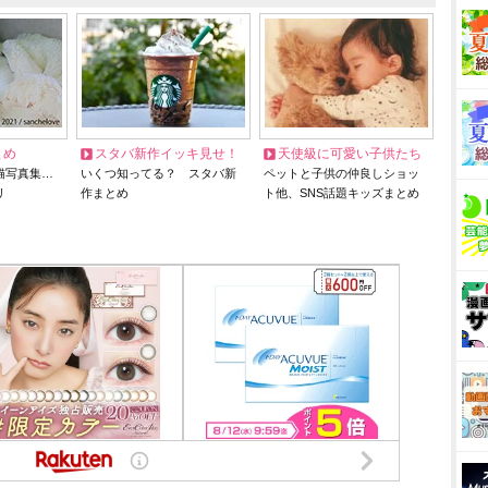
とめ
スタバ新作イッキ見せ！
天使級に可愛い子供たち
猫写真集…
いくつ知ってる？ スタバ新
ペットと子供の仲良しショッ
リ
作まとめ
ト他、SNS話題キッズまとめ