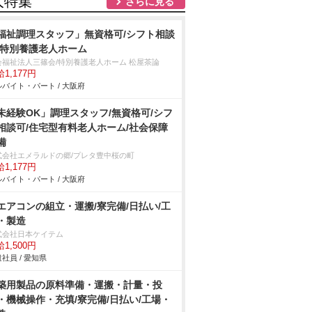
人特集
さらに見る
福祉調理スタッフ」無資格可/シフト相談
/特別養護老人ホーム
会福祉法人三篠会/特別養護老人ホーム 松屋茶論
1,177円
バイト・パート / 大阪府
未経験OK」調理スタッフ/無資格可/シフ
相談可/住宅型有料老人ホーム/社会保障
備
式会社エメラルドの郷/プレタ豊中桜の町
1,177円
バイト・パート / 大阪府
エアコンの組立・運搬/寮完備/日払い/工
・製造
式会社日本ケイテム
1,500円
社員 / 愛知県
築用製品の原料準備・運搬・計量・投
・機械操作・充填/寮完備/日払い/工場・