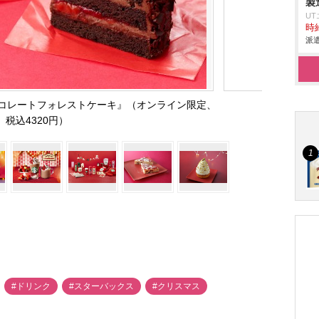
製
U
時給
派遣
コレートフォレストケーキ』（オンライン限定、
税込4320円）
#ドリンク
#スターバックス
#クリスマス