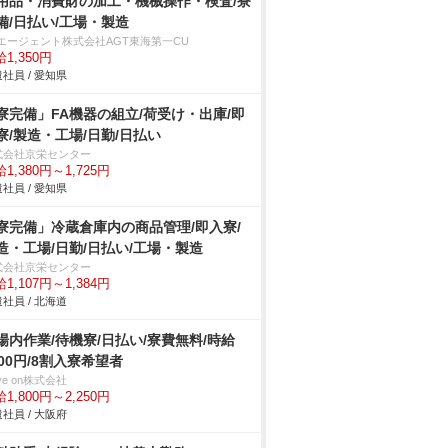
用品・消費財の加工・機械操作・検査/寮
備/日払い/工場・製造
Tエージェント株式会社AGT東海第一CU
1,350円
社員 / 愛知県
寮完備」FA機器の組立/荷受け・出庫/即
寮/製造・工場/日勤/日払い
式会社京栄センター
1,380円～1,725円
社員 / 愛知県
寮完備」冷蔵倉庫内の商品管理/即入寮/
造・工場/日勤/日払い/工場・製造
式会社京栄センター
1,107円～1,384円
社員 / 北海道
場内作業/待機寮/日払い/寮費無料/時給
800円/8割入寮希望者
ve on株式会社
1,800円～2,250円
社員 / 大阪府