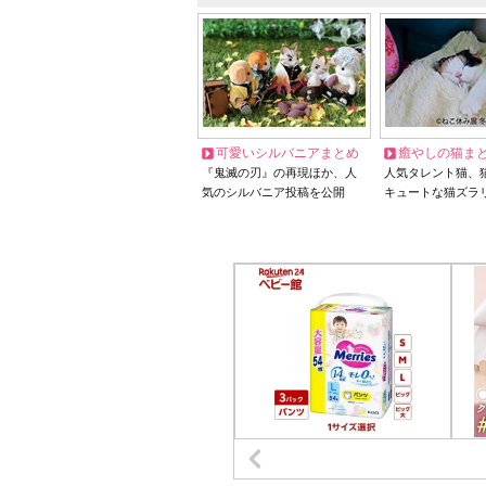
可愛いシルバニアまとめ
癒やしの猫ま
『鬼滅の刃』の再現ほか、人
人気タレント猫、
気のシルバニア投稿を公開
キュートな猫ズラ