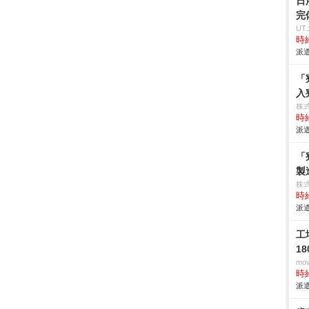
日
完
U
時給
派遣
「
入
株
時給
派遣
「
製
株
時給
派遣
工
1
mo
時給
派遣