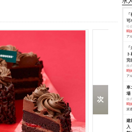
求
「
可
社
時給
アル
「
ト
完
株
時給
アル
車
場
株
時給
派遣
建
入