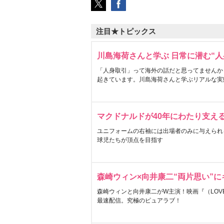
注目★トピックス
川島海荷さんと学ぶ 日常に潜む“人
「人身取引」って海外の話だと思ってませんか
起きています。川島海荷さんと学ぶリアルな実
マクドナルドが40年にわたり支え
ユニフォームの右袖には出場者のみに与えられ
球児たちが頂点を目指す
森崎ウィン×向井康二“両片思い”
森崎ウィンと向井康二がW主演！映画『（LOVE S
最速配信。究極のピュアラブ！