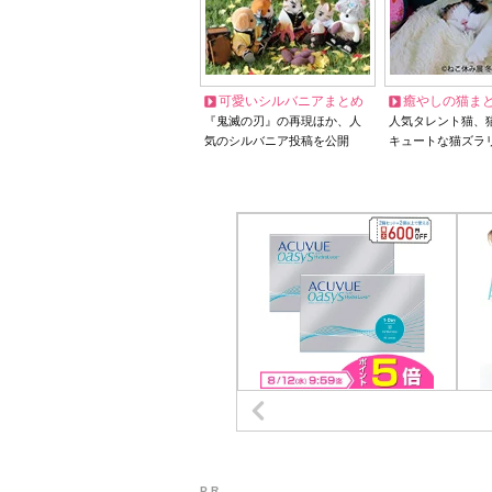
可愛いシルバニアまとめ
癒やしの猫ま
『鬼滅の刃』の再現ほか、人
人気タレント猫、
気のシルバニア投稿を公開
キュートな猫ズラ
P R