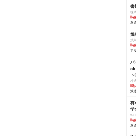
書
株式
時給
派遣
焼
焼
時給
アル
パ
o
ト
株
時給
派遣
有
学
W
時給
派遣