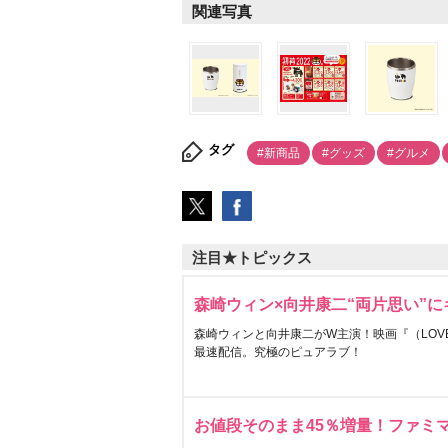
関連写真
タグ
#新商品
#グッズ
#グルメ
注目★トピックス
森崎ウィン×向井康二“両片思い”
森崎ウィンと向井康二がW主演！映画『（LOVE S
最速配信。究極のピュアラブ！
お値段そのまま45％増量！ファミ