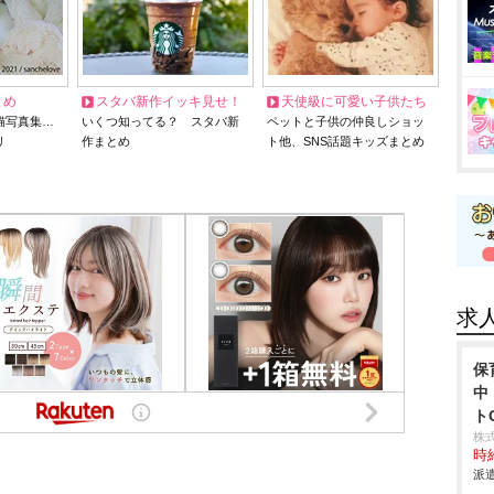
とめ
スタバ新作イッキ見せ！
天使級に可愛い子供たち
猫写真集…
いくつ知ってる？ スタバ新
ペットと子供の仲良しショッ
リ
作まとめ
ト他、SNS話題キッズまとめ
求
保
中
ト
株
時給
派遣