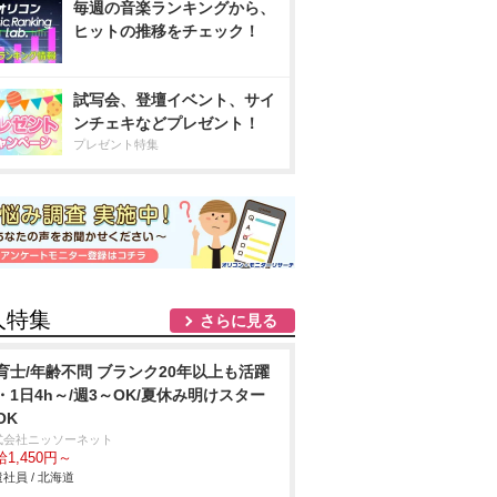
毎週の音楽ランキングから、
ヒットの推移をチェック！
試写会、登壇イベント、サイ
ンチェキなどプレゼント！
プレゼント特集
人特集
さらに見る
育士/年齢不問 ブランク20年以上も活躍
・1日4h～/週3～OK/夏休み明けスター
OK
式会社ニッソーネット
1,450円～
社員 / 北海道