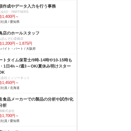
類作成やデータ入力を行う事務
会社I・PARTNERS
1,400円～
社員 / 愛知県
鳥店のホールスタッフ
鳥ぼんぞ心斎橋店
1,200円～1,875円
バイト・パート / 大阪府
ートタイム保育士/9時-14時や10-15時も
k・1日4h～/週3～OK/夏休み明けスター
OK
式会社ニッソーネット
1,450円～
社員 / 北海道
名食品メーカーでの製品の分析や試作/化
分析
DB株式会社
1,700円～
社員 / 愛知県