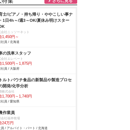
人特集
さらに見る
育士/ピアノ・持ち帰り・ややこしい事ナ
・1日4h～/週3～OK/夏休み明けスター
OK
式会社ニッソーネット
1,450円～
社員 / 北海道
車の洗車スタッフ
式会社エレベート
1,500円～1,875円
社員 / 大阪府
トルトパウチ食品の新製品や製造プロセ
の開発/化学分析
DB株式会社
1,700円～1,740円
社員 / 愛知県
農作業員
限会社福本牧場
給24万円
員 / アルバイト・パート / 北海道