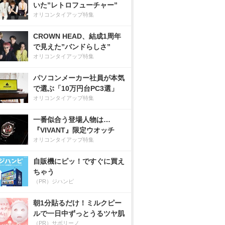
いた”レトロフューチャー”
オリコンタイアップ特集
CROWN HEAD、結成1周年
で見えた”バンドらしさ”
オリコンタイアップ特集
パソコンメーカー社員が本気
で選ぶ「10万円台PC3選」
オリコンタイアップ特集
一番似合う登場人物は…
『VIVANT』限定ウオッチ
オリコンタイアップ特集
自販機にピッ！ですぐに買え
ちゃう
（PR）ジハンピ
朝1分貼るだけ！ミルクピー
ルで一日中ずっとうるツヤ肌
（PR）サボリーノ