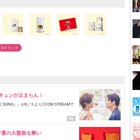
#ドリンク
にキュンが止まらん！
ONG）』が8／５よりJ:COM STREAMで
マ夏の大盤振る舞い