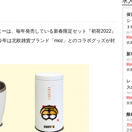
求
保
シ
ト
ーは、毎年発売している新春限定セット『初荷2022』
株
時給
今年は北欧雑貨ブランド「moz」とのコラボグッズが封
派遣
新
株
時給
派遣
レ
ス
W
時給
派遣
酪
有
月
正社