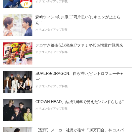
オリコンタイアップ特集
森崎ウィン×向井康二“両片思い”にキュンが止まら
ん！
オリコンタイアップ特集
デカすぎ都市伝説発生!?ファミマ45％増量作戦再来
オリコンタイアップ特集
SUPER★DRAGON、自ら描いた”レトロフューチャ
ー”
オリコンタイアップ特集
CROWN HEAD、結成1周年で見えた”バンドらしさ”
オリコンタイアップ特集
【驚愕】メーカー社員が推す「10万円台」神コスパ