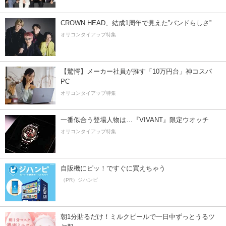
CROWN HEAD、結成1周年で見えた”バンドらしさ”
オリコンタイアップ特集
【驚愕】メーカー社員が推す「10万円台」神コスパ
PC
オリコンタイアップ特集
一番似合う登場人物は…『VIVANT』限定ウオッチ
オリコンタイアップ特集
自販機にピッ！ですぐに買えちゃう
（PR）ジハンピ
朝1分貼るだけ！ミルクピールで一日中ずっとうるツ