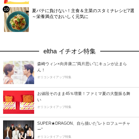
夏バテに負けない！主食＆主菜のスタミナレシピ7選
～栄養満点でおいしく元気に
eltha イチオシ特集
森崎ウィン×向井康二“両片思い”にキュンが止まら
ん！
オリコンタイアップ特集
お値段そのまま45％増量！ファミマ夏の大盤振る舞
い
オリコンタイアップ特集
SUPER★DRAGON、自ら描いた”レトロフューチャ
ー”
オリコンタイアップ特集