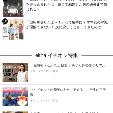
を突っ込まれ不安…信じて結婚した夫の過去まで信
じれる？
「自転車借りたよ～！」って勝手に!? ママ友の常識
が理解できない！ 次に貸してと言ってきたのは…
eltha イチオシ特集
川島海荷さんと学ぶ 日常に潜む“人身取引”のリアル
オリコンタイアップ特集
マクドナルドが40年にわたり支える「小学生の甲子
園」
オリコンタイアップ特集