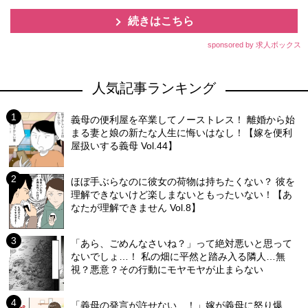
続きはこちら
sponsored by 求人ボックス
人気記事ランキング
義母の便利屋を卒業してノーストレス！ 離婚から始
まる妻と娘の新たな人生に悔いはなし！【嫁を便利
屋扱いする義母 Vol.44】
ほぼ手ぶらなのに彼女の荷物は持ちたくない？ 彼を
理解できないけど楽しまないともったいない！【あ
なたが理解できません Vol.8】
「あら、ごめんなさいね？」って絶対悪いと思って
ないでしょ…！ 私の畑に平然と踏み入る隣人…無
視？悪意？その行動にモヤモヤが止まらない
「義母の発言が許せない…！」嫁が義母に怒り爆