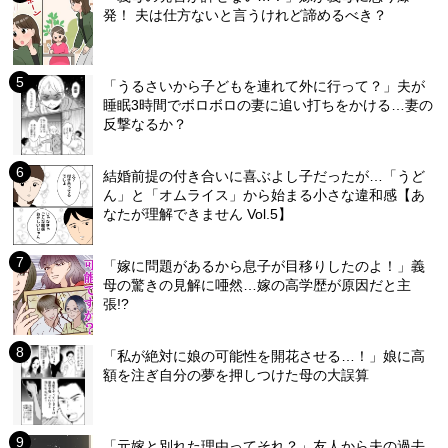
発！ 夫は仕方ないと言うけれど諦めるべき？
「うるさいから子どもを連れて外に行って？」夫が
睡眠3時間でボロボロの妻に追い打ちをかける…妻の
反撃なるか？
結婚前提の付き合いに喜ぶよし子だったが…「うど
ん」と「オムライス」から始まる小さな違和感【あ
なたが理解できません Vol.5】
「嫁に問題があるから息子が目移りしたのよ！」義
母の驚きの見解に唖然…嫁の高学歴が原因だと主
張!?
「私が絶対に娘の可能性を開花させる…！」娘に高
額を注ぎ自分の夢を押しつけた母の大誤算
「元嫁と別れた理由ってそれ？」友人から夫の過去