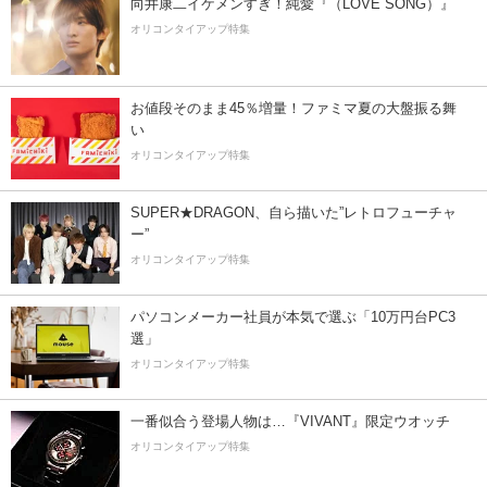
向井康二イケメンすぎ！純愛『（LOVE SONG）』
オリコンタイアップ特集
お値段そのまま45％増量！ファミマ夏の大盤振る舞
い
オリコンタイアップ特集
SUPER★DRAGON、自ら描いた”レトロフューチャ
ー”
オリコンタイアップ特集
パソコンメーカー社員が本気で選ぶ「10万円台PC3
選」
オリコンタイアップ特集
一番似合う登場人物は…『VIVANT』限定ウオッチ
オリコンタイアップ特集