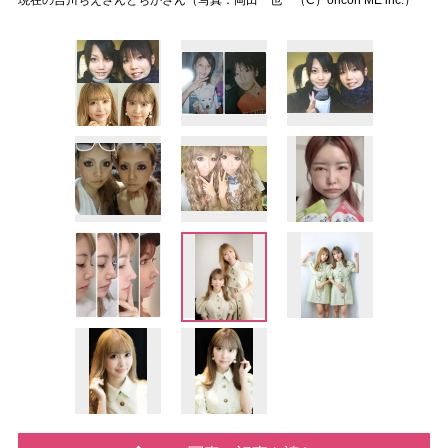
現在の吉川ちえさんとちかさん（写真：岡田一也 （C）oricon ME inc.）