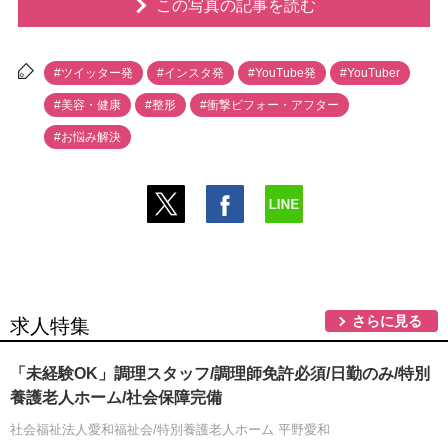
この写真の記事を読む
#ツイッター発
#インスタ発
#YouTube発
#YouTuber
#美容・健康
#整形
#衝撃ビフォー・アフター
#お悩み解決
さらに見る
求人特集
「未経験OK」調理スタッフ/調理師免許必須/日勤のみ/特別
養護老人ホーム/社会保障完備
社会福祉法人愛和福祉会/特別養護老人ホーム 平野愛和