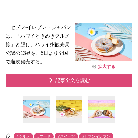
セブン‐イレブン・ジャパン
は、「ハワイときめきグルメ
旅」と題し、ハワイ州観光局
公認の13品を、5日より全国
で順次発売する。
拡大する
記事全文を読む
#グルメ
#フード
#スイーツ
#セブンイレブン