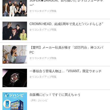
SUPER★DRAGON、自ら描いた”レトロフューチャ
ー”
オリコンタイアップ特集
CROWN HEAD、結成1周年で見えた”バンドらしさ”
オリコンタイアップ特集
【驚愕】メーカー社員が推す「10万円台」神コスパ
PC
オリコンタイアップ特集
一番似合う登場人物は…『VIVANT』限定ウオッチ
オリコンタイアップ特集
自販機にピッ！ですぐに買えちゃう
（PR）ジハンピ