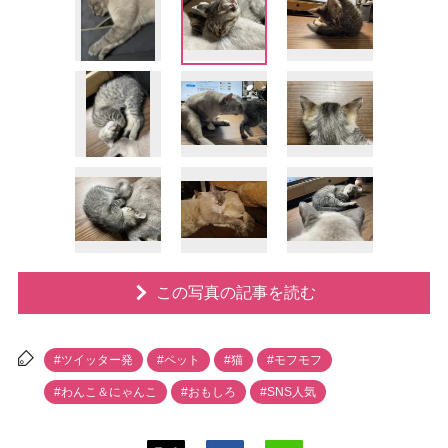
この写真の記事を読む
#ツイッター発
#ペット
#猫
#モフモフ
#わんこ＆にゃんこ
#おもしろ
#SNS人気