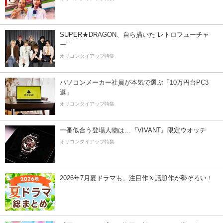
SUPER★DRAGON、自ら描いた”レトロフューチャ
ー”
オリコンタイアップ特集
パソコンメーカー社員が本気で選ぶ「10万円台PC3
選」
オリコンタイアップ特集
一番似合う登場人物は…『VIVANT』限定ウオッチ
オリコンタイアップ特集
2026年7月夏ドラマも、注目作＆話題作が勢ぞろい！