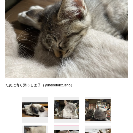
たぬに寄り添うしま子（@nekotoixtusho）