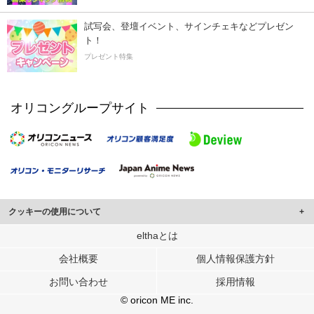
試写会、登壇イベント、サインチェキなどプレゼン
ト！
プレゼント特集
オリコングループサイト
クッキーの使用について
このサイトでは Cookie を使用して、ユーザーに合わせたコンテンツや広告の
elthaとは
表示、ソーシャル メディア機能の提供、広告の表示回数やクリック数の測定を
会社概要
個人情報保護方針
行っています。
また、ユーザーによるサイトの利用状況についても情報を収集し、ソーシャル
お問い合わせ
採用情報
メディアや広告配信、データ解析の各パートナーに提供しています。
各パートナーは、この情報とユーザーが各パートナーに提供した他の情報や、
© oricon ME inc.
ユーザーが各パートナーのサービスを使用したときに収集した他の情報を組み