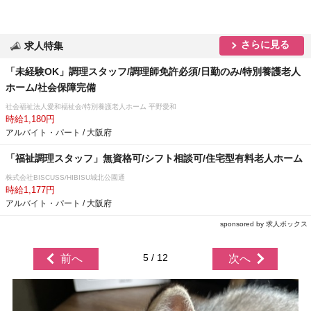
さらに見る
求人特集
「未経験OK」調理スタッフ/調理師免許必須/日勤のみ/特別養護老人
ホーム/社会保障完備
社会福祉法人愛和福祉会/特別養護老人ホーム 平野愛和
時給1,180円
アルバイト・パート / 大阪府
「福祉調理スタッフ」無資格可/シフト相談可/住宅型有料老人ホーム
株式会社BISCUSS/HIBISU城北公園通
時給1,177円
アルバイト・パート / 大阪府
sponsored by 求人ボックス
5 / 12
前へ
次へ