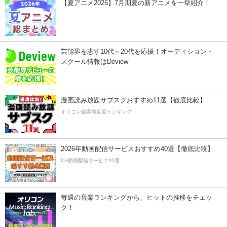
【夏アニメ2026】7月期夏の新アニメを一挙紹介！
芸能界を志す10代～20代を応援！オーディション・
スクール情報はDeview
漫画読み放題サブスクおすすめ11選【徹底比較】
オリコン顧客満足度ランキング
2026年動画配信サービスおすすめ40選【徹底比較】
CS動画配信サービス20選
毎週の音楽ランキングから、ヒットの推移をチェッ
ク！