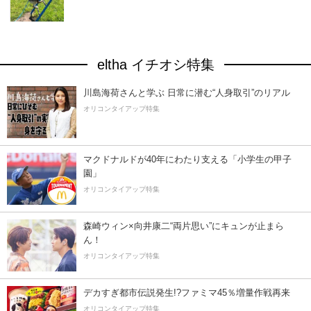
eltha イチオシ特集
川島海荷さんと学ぶ 日常に潜む“人身取引”のリアル
オリコンタイアップ特集
マクドナルドが40年にわたり支える「小学生の甲子
園」
オリコンタイアップ特集
森崎ウィン×向井康二“両片思い”にキュンが止まら
ん！
オリコンタイアップ特集
デカすぎ都市伝説発生!?ファミマ45％増量作戦再来
オリコンタイアップ特集