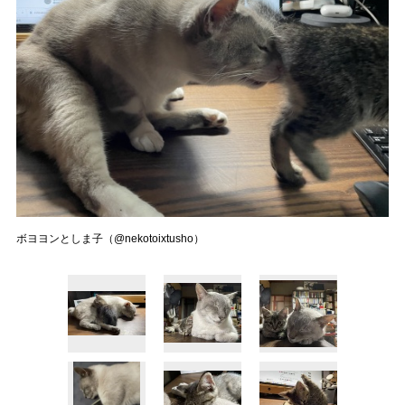
ボヨヨンとしま子（@nekotoixtusho）