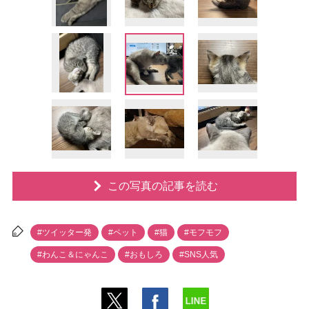
この写真の記事を読む
#ツイッター発
#ペット
#猫
#モフモフ
#わんこ＆にゃんこ
#おもしろ
#SNS人気