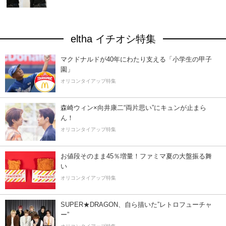
eltha イチオシ特集
マクドナルドが40年にわたり支える「小学生の甲子
園」
オリコンタイアップ特集
森崎ウィン×向井康二“両片思い”にキュンが止まら
ん！
オリコンタイアップ特集
お値段そのまま45％増量！ファミマ夏の大盤振る舞
い
オリコンタイアップ特集
SUPER★DRAGON、自ら描いた”レトロフューチャ
ー”