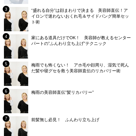
“盛れる自分”は顔まわりで決まる 美容師直伝！ア
イロンで迷わないおくれ毛＆サイドバング簡単セッ
ト術
家にある道具だけでOK！ 美容師が教えるセンター
パートの”ふんわり立ち上げ”テクニック
梅雨でも怖くない！ アホ毛や顔周り、湿気で死ん
だ髪や寝グセを救う美容師直伝のリカバリー術
梅雨の美容師直伝”髪リカバリー”
前髪無し必見！ ふんわり立ち上げ