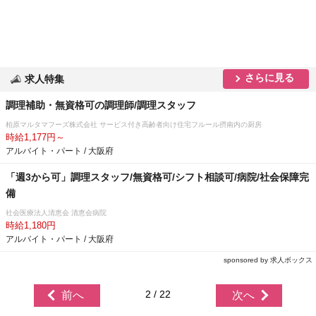
さらに見る
求人特集
調理補助・無資格可の調理師/調理スタッフ
柏原マルタマフーズ株式会社 サービス付き高齢者向け住宅フルール摂南内の厨房
時給1,177円～
アルバイト・パート / 大阪府
「週3から可」調理スタッフ/無資格可/シフト相談可/病院/社会保障完
備
社会医療法人清恵会 清恵会病院
時給1,180円
アルバイト・パート / 大阪府
sponsored by 求人ボックス
2 / 22
前へ
次へ