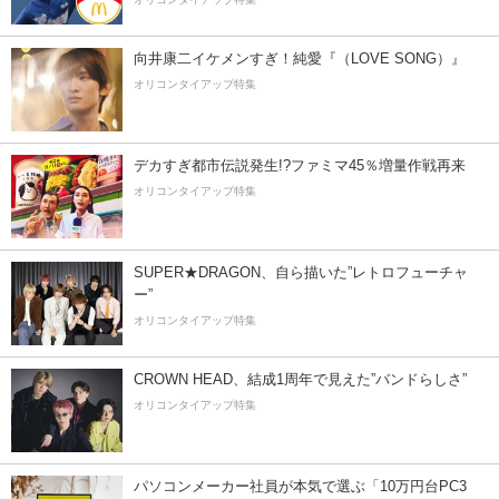
向井康二イケメンすぎ！純愛『（LOVE SONG）』
オリコンタイアップ特集
デカすぎ都市伝説発生!?ファミマ45％増量作戦再来
オリコンタイアップ特集
SUPER★DRAGON、自ら描いた”レトロフューチャ
ー”
オリコンタイアップ特集
CROWN HEAD、結成1周年で見えた”バンドらしさ”
オリコンタイアップ特集
パソコンメーカー社員が本気で選ぶ「10万円台PC3