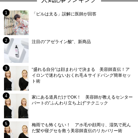
「ピルは太る」誤解に医師が回答
注目の“アゼライン酸”、新商品
“盛れる自分”は顔まわりで決まる 美容師直伝！ア
イロンで迷わないおくれ毛＆サイドバング簡単セッ
ト術
家にある道具だけでOK！ 美容師が教えるセンター
パートの”ふんわり立ち上げ”テクニック
梅雨でも怖くない！ アホ毛や顔周り、湿気で死ん
だ髪や寝グセを救う美容師直伝のリカバリー術