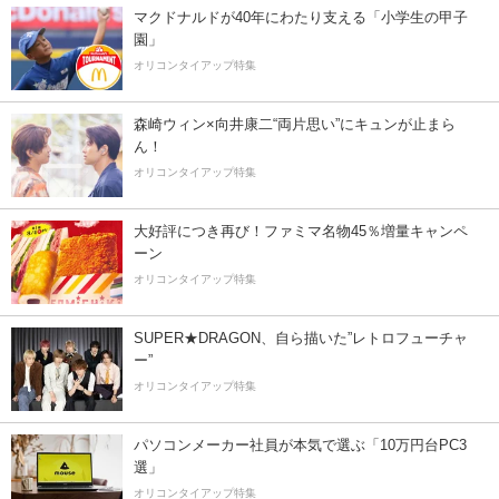
マクドナルドが40年にわたり支える「小学生の甲子
園」
オリコンタイアップ特集
森崎ウィン×向井康二“両片思い”にキュンが止まら
ん！
オリコンタイアップ特集
大好評につき再び！ファミマ名物45％増量キャンペ
ーン
オリコンタイアップ特集
SUPER★DRAGON、自ら描いた”レトロフューチャ
ー”
オリコンタイアップ特集
パソコンメーカー社員が本気で選ぶ「10万円台PC3
選」
オリコンタイアップ特集