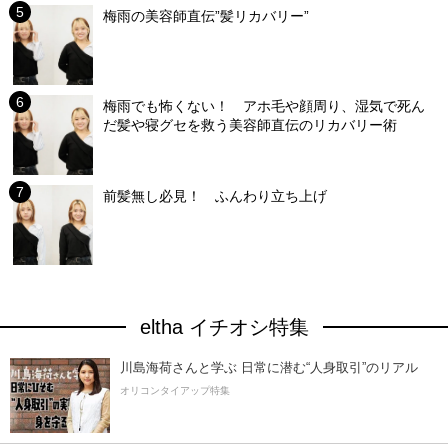
梅雨の美容師直伝”髪リカバリー”
梅雨でも怖くない！ アホ毛や顔周り、湿気で死ん
だ髪や寝グセを救う美容師直伝のリカバリー術
前髪無し必見！ ふんわり立ち上げ
eltha イチオシ特集
川島海荷さんと学ぶ 日常に潜む“人身取引”のリアル
オリコンタイアップ特集