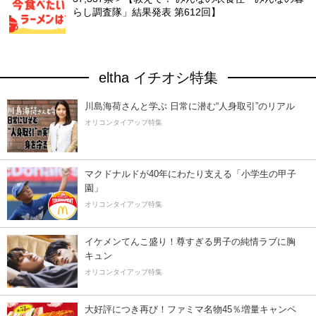
らし調査隊」結果発表 第612回】
eltha イチオシ特集
川島海荷さんと学ぶ 日常に潜む“人身取引”のリアル
オリコンタイアップ特集
マクドナルドが40年にわたり支える「小学生の甲子
園」
オリコンタイアップ特集
イケメンてんこ盛り！尊すぎる男子の純情ラブに胸
キュン
オリコンタイアップ特集
大好評につき再び！ファミマ名物45％増量キャンペ