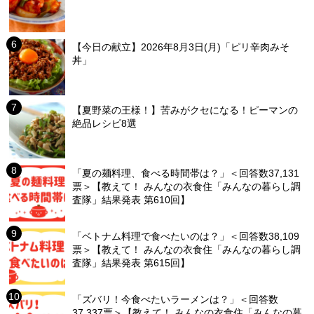
【今日の献立】2026年8月3日(月)「ピリ辛肉みそ
丼」
【夏野菜の王様！】苦みがクセになる！ピーマンの
絶品レシピ8選
「夏の麺料理、食べる時間帯は？」＜回答数37,131
票＞【教えて！ みんなの衣食住「みんなの暮らし調
査隊」結果発表 第610回】
「ベトナム料理で食べたいのは？」＜回答数38,109
票＞【教えて！ みんなの衣食住「みんなの暮らし調
査隊」結果発表 第615回】
「ズバリ！今食べたいラーメンは？」＜回答数
37,337票＞【教えて！ みんなの衣食住「みんなの暮