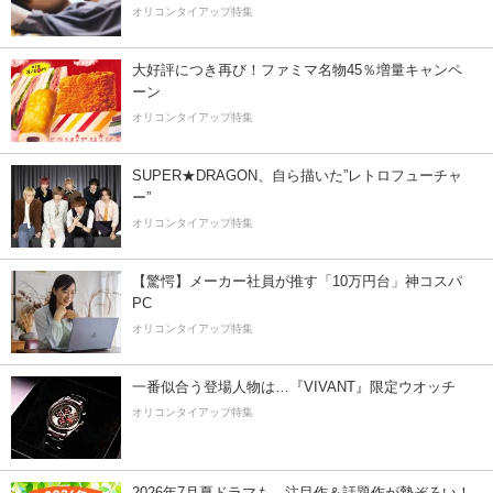
オリコンタイアップ特集
大好評につき再び！ファミマ名物45％増量キャンペ
ーン
オリコンタイアップ特集
SUPER★DRAGON、自ら描いた”レトロフューチャ
ー”
オリコンタイアップ特集
【驚愕】メーカー社員が推す「10万円台」神コスパ
PC
オリコンタイアップ特集
一番似合う登場人物は…『VIVANT』限定ウオッチ
オリコンタイアップ特集
2026年7月夏ドラマも、注目作＆話題作が勢ぞろい！