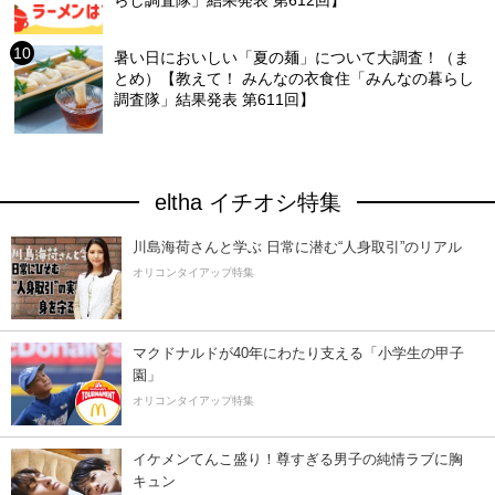
らし調査隊」結果発表 第612回】
暑い日においしい「夏の麺」について大調査！（ま
とめ）【教えて！ みんなの衣食住「みんなの暮らし
調査隊」結果発表 第611回】
eltha イチオシ特集
川島海荷さんと学ぶ 日常に潜む“人身取引”のリアル
オリコンタイアップ特集
マクドナルドが40年にわたり支える「小学生の甲子
園」
オリコンタイアップ特集
イケメンてんこ盛り！尊すぎる男子の純情ラブに胸
キュン