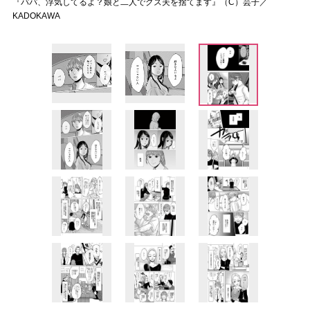
『パパ、浮気してるよ？娘と二人でクズ夫を捨てます』（C）芸子／
KADOKAWA