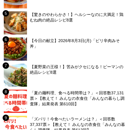
【驚きのやわらかさ！】ヘルシーなのに大満足！鶏
むね肉の絶品レシピ8選
【今日の献立】2026年8月3日(月)「ピリ辛肉みそ
丼」
【夏野菜の王様！】苦みがクセになる！ピーマンの
絶品レシピ8選
「夏の麺料理、食べる時間帯は？」＜回答数37,131
票＞【教えて！ みんなの衣食住「みんなの暮らし調
査隊」結果発表 第610回】
「ズバリ！今食べたいラーメンは？」＜回答数
37,337票＞【教えて！ みんなの衣食住「みんなの暮