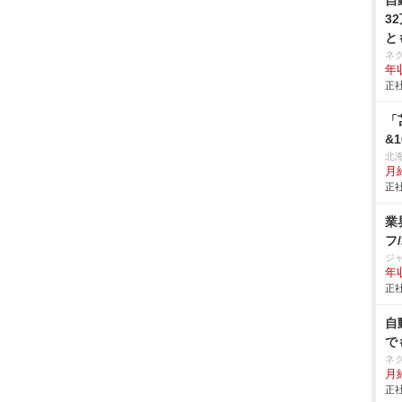
自
3
と
ネ
年収
正社
「
&
北
月給
正社
業
フ
ジ
年収
正社
自
で
ネ
月給
正社