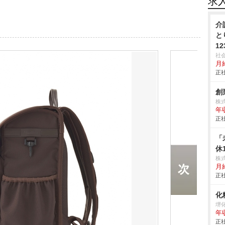
求
介
と
12
社
月給
正社
創
株
年
正社
「
休
株
月給
正社
化
堺
年
正社