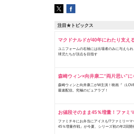
注目★トピックス
マクドナルドが40年にわたり支え
ユニフォームの右袖には出場者のみに与えられ
球児たちが頂点を目指す
森崎ウィン×向井康二“両片思い”
森崎ウィンと向井康二がW主演！映画『（LOVE S
最速配信。究極のピュアラブ！
お値段そのまま45％増量！ファミ
ファミチキにお弁当にアイスも!?ファミリーマ
45％増量作戦」が今夏、シリーズ初の年2回開