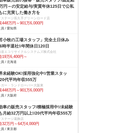
動車販売店の接客・販売スタッフ/固定給
2万円～の安定給与/実質年休125日で公私
もに充実した働き方を
クステージ⾧久手グリーンロード店
448万円～901万6,000円
員 / 愛知県
苫小牧の工場スタッフ」完全土日休み
16時半退社!/年間休日120日
海道エコリサイクルシステムズ株式会社
19万6,400円～
員 / 北海道
界未経験OK!採用強化中!/営業スタッ
/20代平均年収555万
ャガー・ランドローバー大阪東
448万円～901万6,000円
員 / 大阪府
動車の販売スタッフ/積極採用中!/未経験
も月給32万円以上!/20代平均年収555万
クステージ葛飾店
32万円～64万4,000円
員 / 東京都