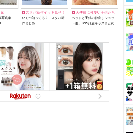
とめ
スタバ新作イッキ見せ！
天使級に可愛い子供たち
猫写真集…
いくつ知ってる？ スタバ新
ペットと子供の仲良しショッ
リ
作まとめ
ト他、SNS話題キッズまとめ