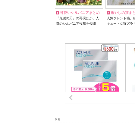
可愛いシルバニアまとめ
癒やしの猫ま
『鬼滅の刃』の再現ほか、人
人気タレント猫、
気のシルバニア投稿を公開
キュートな猫ズラ
P R