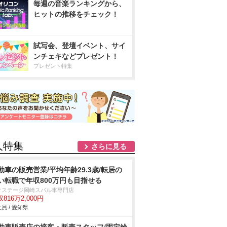
毎週の音楽ランキングから、
ヒットの推移をチェック！
試写会、登壇イベント、サイ
ンチェキなどプレゼント！
プレゼント特集
人特集
さらに見る
動車の販売営業/平均年齢29.3歳/転居の
い転職で年収800万円も目指せる
クステージ岡崎スバル車専門店
816万2,000円
員 / 愛知県