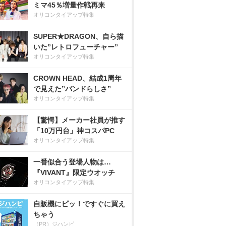
ミマ45％増量作戦再来
オリコンタイアップ特集
SUPER★DRAGON、自ら描
いた”レトロフューチャー”
オリコンタイアップ特集
CROWN HEAD、結成1周年
で見えた”バンドらしさ”
オリコンタイアップ特集
【驚愕】メーカー社員が推す
「10万円台」神コスパPC
オリコンタイアップ特集
一番似合う登場人物は…
『VIVANT』限定ウオッチ
オリコンタイアップ特集
自販機にピッ！ですぐに買え
ちゃう
（PR）ジハンピ