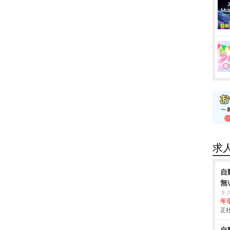
求
自
無
ネ
年収
正社