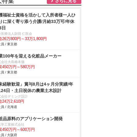
人特集
さらに見る
護福祉士資格を活かして入所者様一人ひ
りに深く寄り添う介護/月給33万可/年休
3日
会医療法人財団 仁医会
26万800円～33万1,800円
員 / 東京都
業100年を迎える化粧品メーカー
式会社大島椿本舗
収450万円～580万円
員 / 東京都
未経験歓迎」賞与8月は4ヶ月分実績/年
124日・土日祝休の農業土木設計
式会社デミング設計
24万2,610円
員 / 北海道
粧品原料のアプリケーション開発
化学工業株式会社
収450万円～600万円
員 / 大阪府