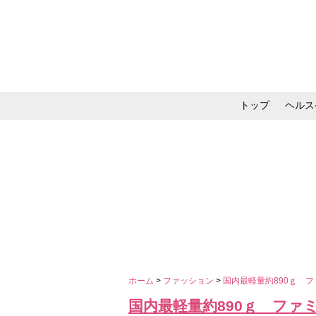
トップ
ヘルス
メイク・コスメ・スキ
ホーム
>
ファッション
>
国内最軽量約890ｇ 
国内最軽量約890ｇ フ