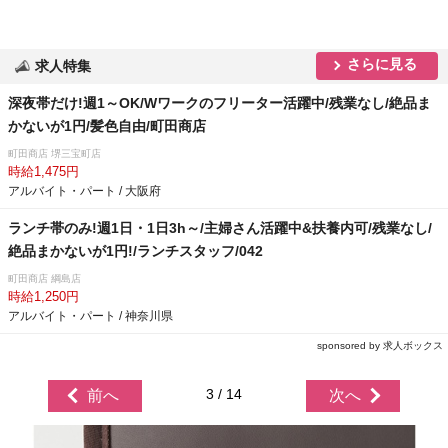
さらに見る
求人特集
深夜帯だけ!週1～OK/Wワークのフリーター活躍中/残業なし/絶品ま
かないが1円/髪色自由/町田商店
町田商店 堺三宝町店
時給1,475円
アルバイト・パート / 大阪府
ランチ帯のみ!週1日・1日3h～/主婦さん活躍中&扶養内可/残業なし/
絶品まかないが1円!/ランチスタッフ/042
町田商店 綱島店
時給1,250円
アルバイト・パート / 神奈川県
sponsored by 求人ボックス
3 / 14
前へ
次へ