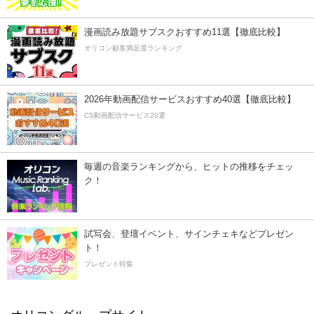
漫画読み放題サブスクおすすめ11選【徹底比較】
オリコン顧客満足度ランキング
2026年動画配信サービスおすすめ40選【徹底比較】
CS動画配信サービス20選
毎週の音楽ランキングから、ヒットの推移をチェッ
ク！
試写会、登壇イベント、サインチェキなどプレゼン
ト！
プレゼント特集