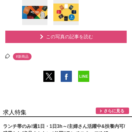
この写真の記事を読む
#新商品
さらに見る
求人特集
ランチ帯のみ!週1日・1日3h～/主婦さん活躍中&扶養内可/