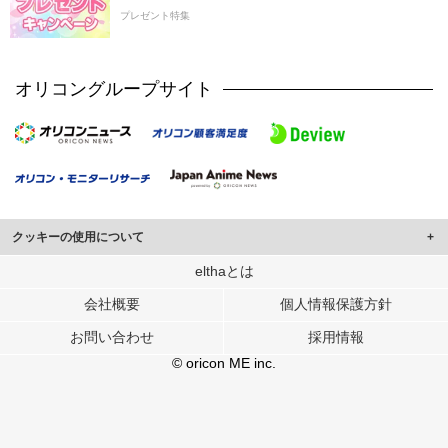
プレゼント特集
オリコングループサイト
クッキーの使用について
このサイトでは Cookie を使用して、ユーザーに合わせたコンテンツや広告の
elthaとは
表示、ソーシャル メディア機能の提供、広告の表示回数やクリック数の測定を
会社概要
個人情報保護方針
行っています。
また、ユーザーによるサイトの利用状況についても情報を収集し、ソーシャル
お問い合わせ
採用情報
メディアや広告配信、データ解析の各パートナーに提供しています。
各パートナーは、この情報とユーザーが各パートナーに提供した他の情報や、
© oricon ME inc.
ユーザーが各パートナーのサービスを使用したときに収集した他の情報を組み
合わせて使用することがあります。