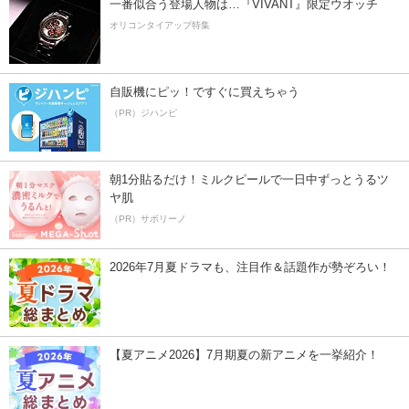
一番似合う登場人物は…『VIVANT』限定ウオッチ
オリコンタイアップ特集
自販機にピッ！ですぐに買えちゃう
（PR）ジハンピ
朝1分貼るだけ！ミルクピールで一日中ずっとうるツ
ヤ肌
（PR）サボリーノ
2026年7月夏ドラマも、注目作＆話題作が勢ぞろい！
【夏アニメ2026】7月期夏の新アニメを一挙紹介！