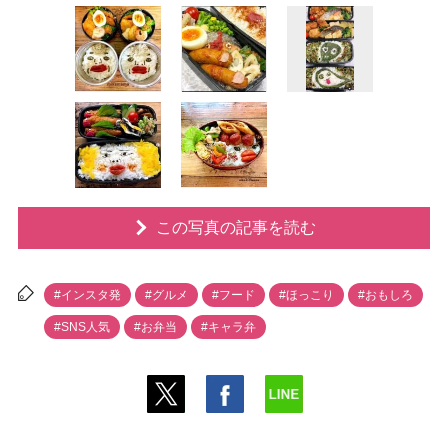
この写真の記事を読む
#インスタ発
#グルメ
#フード
#ほっこり
#おもしろ
#SNS人気
#お弁当
#キャラ弁