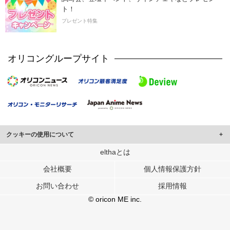
ト！
プレゼント特集
オリコングループサイト
クッキーの使用について
このサイトでは Cookie を使用して、ユーザーに合わせたコンテンツや広告の
elthaとは
表示、ソーシャル メディア機能の提供、広告の表示回数やクリック数の測定を
会社概要
個人情報保護方針
行っています。
また、ユーザーによるサイトの利用状況についても情報を収集し、ソーシャル
お問い合わせ
採用情報
メディアや広告配信、データ解析の各パートナーに提供しています。
各パートナーは、この情報とユーザーが各パートナーに提供した他の情報や、
© oricon ME inc.
ユーザーが各パートナーのサービスを使用したときに収集した他の情報を組み
合わせて使用することがあります。