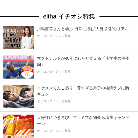
eltha イチオシ特集
川島海荷さんと学ぶ 日常に潜む“人身取引”のリアル
オリコンタイアップ特集
マクドナルドが40年にわたり支える「小学生の甲子
園」
オリコンタイアップ特集
イケメンてんこ盛り！尊すぎる男子の純情ラブに胸
キュン
オリコンタイアップ特集
大好評につき再び！ファミマ名物45％増量キャンペ
ーン
オリコンタイアップ特集