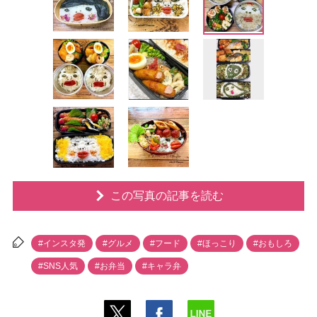
この写真の記事を読む
#インスタ発
#グルメ
#フード
#ほっこり
#おもしろ
#SNS人気
#お弁当
#キャラ弁