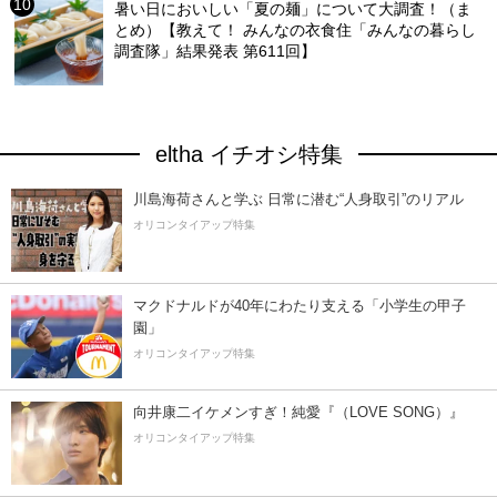
暑い日においしい「夏の麺」について大調査！（ま
とめ）【教えて！ みんなの衣食住「みんなの暮らし
調査隊」結果発表 第611回】
eltha イチオシ特集
川島海荷さんと学ぶ 日常に潜む“人身取引”のリアル
オリコンタイアップ特集
マクドナルドが40年にわたり支える「小学生の甲子
園」
オリコンタイアップ特集
向井康二イケメンすぎ！純愛『（LOVE SONG）』
オリコンタイアップ特集