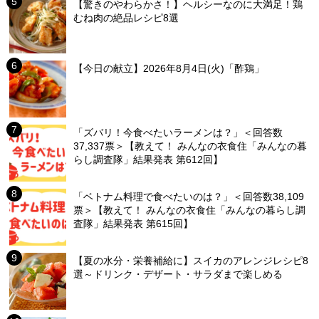
【驚きのやわらかさ！】ヘルシーなのに大満足！鶏
むね肉の絶品レシピ8選
【今日の献立】2026年8月4日(火)「酢鶏」
「ズバリ！今食べたいラーメンは？」＜回答数
37,337票＞【教えて！ みんなの衣食住「みんなの暮
らし調査隊」結果発表 第612回】
「ベトナム料理で食べたいのは？」＜回答数38,109
票＞【教えて！ みんなの衣食住「みんなの暮らし調
査隊」結果発表 第615回】
【夏の水分・栄養補給に】スイカのアレンジレシピ8
選～ドリンク・デザート・サラダまで楽しめる