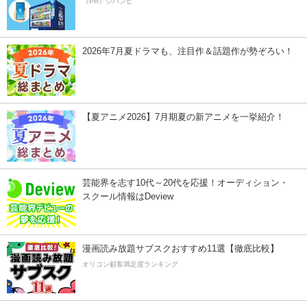
（PR）ジハンピ
2026年7月夏ドラマも、注目作＆話題作が勢ぞろい！
【夏アニメ2026】7月期夏の新アニメを一挙紹介！
芸能界を志す10代～20代を応援！オーディション・
スクール情報はDeview
漫画読み放題サブスクおすすめ11選【徹底比較】
オリコン顧客満足度ランキング