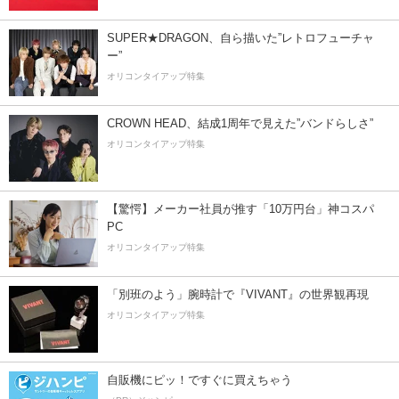
SUPER★DRAGON、自ら描いた”レトロフューチャ
ー”
オリコンタイアップ特集
CROWN HEAD、結成1周年で見えた”バンドらしさ”
オリコンタイアップ特集
【驚愕】メーカー社員が推す「10万円台」神コスパ
PC
オリコンタイアップ特集
「別班のよう」腕時計で『VIVANT』の世界観再現
オリコンタイアップ特集
自販機にピッ！ですぐに買えちゃう