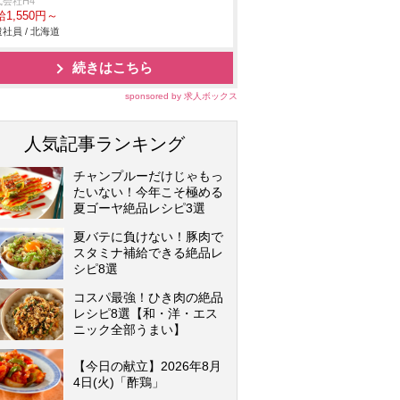
式会社H4
1,550円～
社員 / 北海道
続きはこちら
sponsored by 求人ボックス
人気記事ランキング
チャンプルーだけじゃもっ
たいない！今年こそ極める
夏ゴーヤ絶品レシピ3選
夏バテに負けない！豚肉で
スタミナ補給できる絶品レ
シピ8選
コスパ最強！ひき肉の絶品
レシピ8選【和・洋・エス
ニック全部うまい】
【今日の献立】2026年8月
4日(火)「酢鶏」