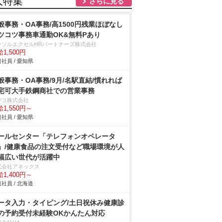
人特集
さらに見る
般事務・OA事務/高1500円残業ほぼなし
ツコツ事務車通勤OK&無料Pあり
ーソルエクセルHRパートナーズ株式会社
1,500円
社員 / 愛知県
般事務・OA事務/9月/名駅直結/慣れれば
宅可大手鉄鋼商社での営業事務
デコ株式会社
1,550円～
社員 / 愛知県
ールセンター「テレフォンオペレータ
」/健康食品の注文受付など職場環境が人
幅広い世代が活躍中
式会社アネックス
1,400円～
社員 / 北海道
ータ入力・タイピング/土日祝休み健康診
の予約受付未経験OKかんたん対応