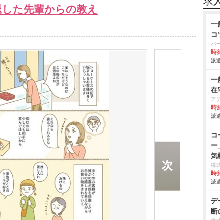
求
退した先輩からの教え
一
コ
パ
時給
派遣
一
在
ア
時給
派遣
コ
ー
気
株
時給
派遣
デ
断