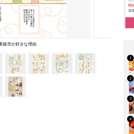
株
時給
派遣
客販売が好きな理由