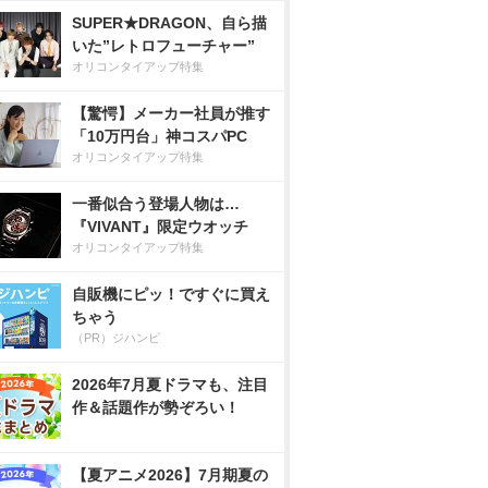
SUPER★DRAGON、自ら描
いた”レトロフューチャー”
オリコンタイアップ特集
【驚愕】メーカー社員が推す
「10万円台」神コスパPC
オリコンタイアップ特集
一番似合う登場人物は…
『VIVANT』限定ウオッチ
オリコンタイアップ特集
自販機にピッ！ですぐに買え
ちゃう
（PR）ジハンピ
2026年7月夏ドラマも、注目
作＆話題作が勢ぞろい！
【夏アニメ2026】7月期夏の