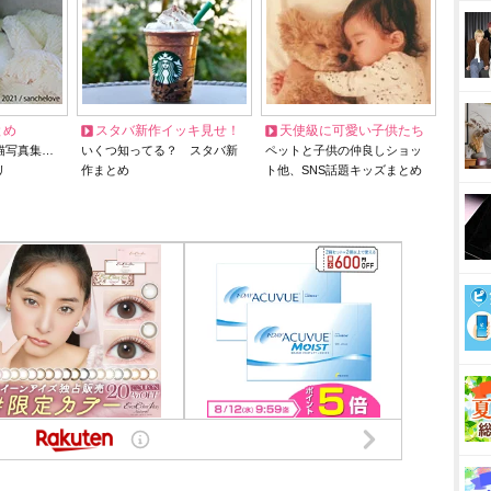
とめ
スタバ新作イッキ見せ！
天使級に可愛い子供たち
猫写真集…
いくつ知ってる？ スタバ新
ペットと子供の仲良しショッ
リ
作まとめ
ト他、SNS話題キッズまとめ