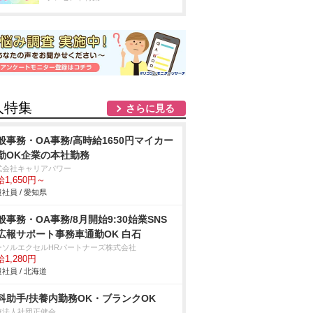
人特集
さらに見る
般事務・OA事務/高時給1650円マイカー
勤OK企業の本社勤務
式会社キャリアパワー
1,650円～
社員 / 愛知県
般事務・OA事務/8月開始9:30始業SNS
報サポート事務車通勤OK 白石
ーソルエクセルHRパートナーズ株式会社
1,280円
社員 / 北海道
科助手/扶養内勤務OK・ブランクOK
療法人社団正健会