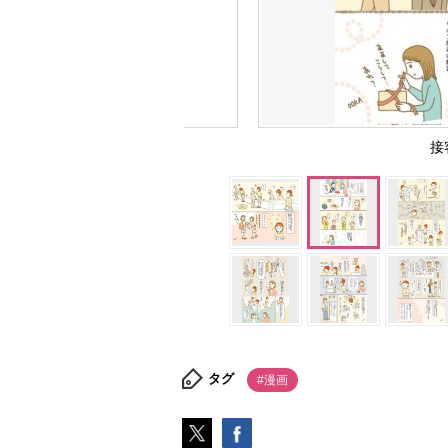
接
タグ
#漫画