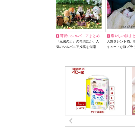
可愛いシルバニアまとめ
癒やしの猫ま
『鬼滅の刃』の再現ほか、人
人気タレント猫、
気のシルバニア投稿を公開
キュートな猫ズラ