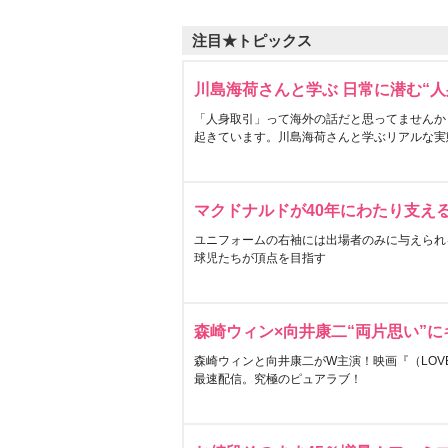
注目★トピックス
川島海荷さんと学ぶ 日常に潜む“人
「人身取引」って海外の話だと思ってませんか
起きています。川島海荷さんと学ぶリアルな実
マクドナルドが40年にわたり支え
ユニフォームの右袖には出場者のみに与えられ
球児たちが頂点を目指す
森崎ウィン×向井康二“両片思い”
森崎ウィンと向井康二がW主演！映画『（LOVE S
最速配信。究極のピュアラブ！