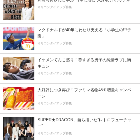
オリコンタイアップ特集
マクドナルドが40年にわたり支える「小学生の甲子
園」
オリコンタイアップ特集
イケメンてんこ盛り！尊すぎる男子の純情ラブに胸
キュン
オリコンタイアップ特集
大好評につき再び！ファミマ名物45％増量キャンペ
ーン
オリコンタイアップ特集
SUPER★DRAGON、自ら描いた”レトロフューチャ
ー”
オリコンタイアップ特集