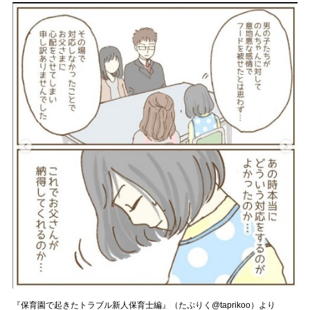
『保育園で起きたトラブル新人保育士編』（たぷりく@taprikoo）より