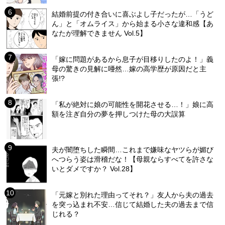
結婚前提の付き合いに喜ぶよし子だったが…「うど
ん」と「オムライス」から始まる小さな違和感【あ
なたが理解できません Vol.5】
「嫁に問題があるから息子が目移りしたのよ！」義
母の驚きの見解に唖然…嫁の高学歴が原因だと主
張!?
「私が絶対に娘の可能性を開花させる…！」娘に高
額を注ぎ自分の夢を押しつけた母の大誤算
夫が闇堕ちした瞬間…これまで嫌味なヤツらが媚び
へつらう姿は滑稽だな！【母親ならすべてを許さな
いとダメですか？ Vol.28】
「元嫁と別れた理由ってそれ？」友人から夫の過去
を突っ込まれ不安…信じて結婚した夫の過去まで信
じれる？