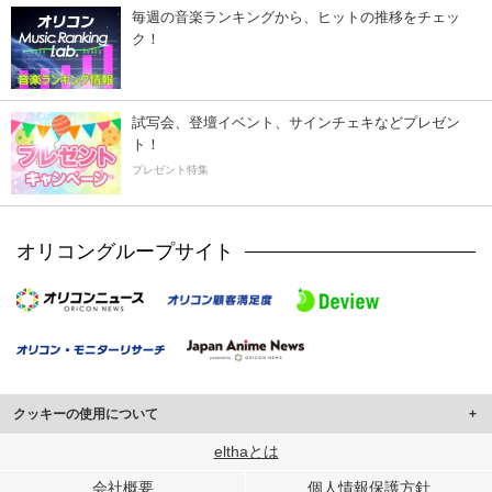
毎週の音楽ランキングから、ヒットの推移をチェッ
ク！
試写会、登壇イベント、サインチェキなどプレゼン
ト！
プレゼント特集
オリコングループサイト
クッキーの使用について
このサイトでは Cookie を使用して、ユーザーに合わせたコンテンツや広告の
elthaとは
表示、ソーシャル メディア機能の提供、広告の表示回数やクリック数の測定を
会社概要
個人情報保護方針
行っています。