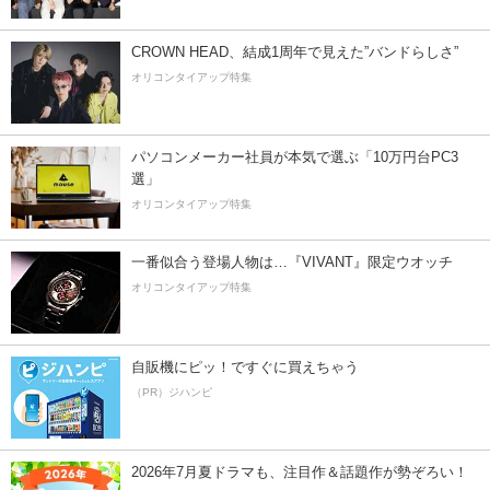
CROWN HEAD、結成1周年で見えた”バンドらしさ”
オリコンタイアップ特集
パソコンメーカー社員が本気で選ぶ「10万円台PC3
選」
オリコンタイアップ特集
一番似合う登場人物は…『VIVANT』限定ウオッチ
オリコンタイアップ特集
自販機にピッ！ですぐに買えちゃう
（PR）ジハンピ
2026年7月夏ドラマも、注目作＆話題作が勢ぞろい！