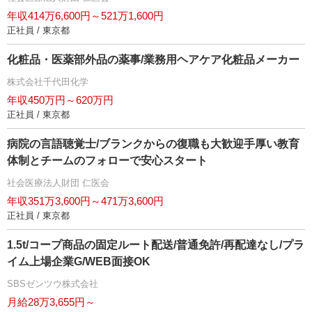
年収414万6,600円～521万1,600円
正社員 / 東京都
化粧品・医薬部外品の薬事/業務用ヘアケア化粧品メーカー
株式会社千代田化学
年収450万円～620万円
正社員 / 東京都
病院の言語聴覚士/ブランクからの復職も大歓迎手厚い教育
体制とチームのフォローで安心スタート
社会医療法人財団 仁医会
年収351万3,600円～471万3,600円
正社員 / 東京都
1.5t/コープ商品の固定ルート配送/普通免許/再配達なし/プラ
イム上場企業G/WEB面接OK
SBSゼンツウ株式会社
月給28万3,655円～