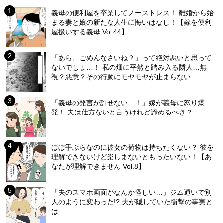
義母の便利屋を卒業してノーストレス！ 離婚から始
まる妻と娘の新たな人生に悔いはなし！【嫁を便利
屋扱いする義母 Vol.44】
「あら、ごめんなさいね？」って絶対悪いと思って
ないでしょ…！ 私の畑に平然と踏み入る隣人…無
視？悪意？その行動にモヤモヤが止まらない
「義母の発言が許せない…！」嫁が義母に怒り爆
発！ 夫は仕方ないと言うけれど諦めるべき？
ほぼ手ぶらなのに彼女の荷物は持ちたくない？ 彼を
理解できないけど楽しまないともったいない！【あ
なたが理解できません Vol.8】
「夫のスマホ画面がなんか怪しい…」ジム通いで別
人のように変わった!? 夫が隠していた衝撃の事実と
は