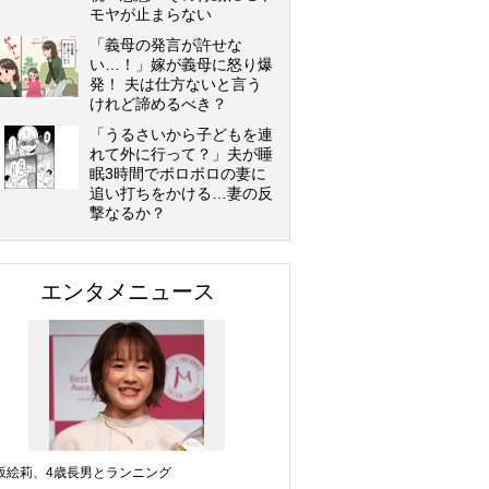
モヤが止まらない
「義母の発言が許せな
い…！」嫁が義母に怒り爆
発！ 夫は仕方ないと言う
けれど諦めるべき？
「うるさいから子どもを連
れて外に行って？」夫が睡
眠3時間でボロボロの妻に
追い打ちをかける…妻の反
撃なるか？
エンタメニュース
坂絵莉、4歳長男とランニング