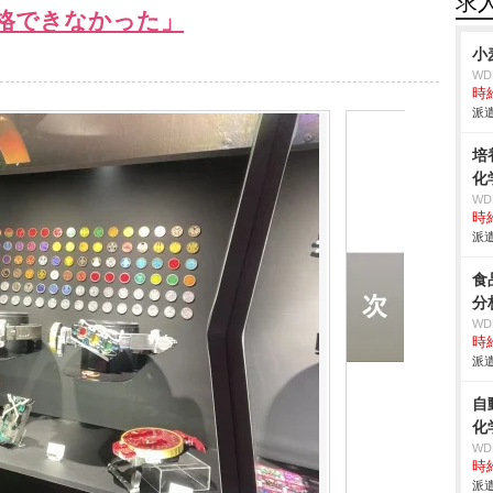
求
格できなかった」
小
W
時給
派遣
培
化
W
時給
派遣
食
分
W
時給
派遣
自
化
W
時給
派遣