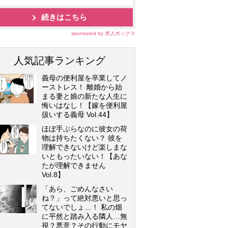
続きはこちら
sponsored by 求人ボックス
人気記事ランキング
義母の便利屋を卒業してノ
ーストレス！ 離婚から始
まる妻と娘の新たな人生に
悔いはなし！【嫁を便利屋
扱いする義母 Vol.44】
ほぼ手ぶらなのに彼女の荷
物は持ちたくない？ 彼を
理解できないけど楽しまな
いともったいない！【あな
たが理解できません
Vol.8】
「あら、ごめんなさい
ね？」って絶対悪いと思っ
てないでしょ…！ 私の畑
に平然と踏み入る隣人…無
視？悪意？その行動にモヤ