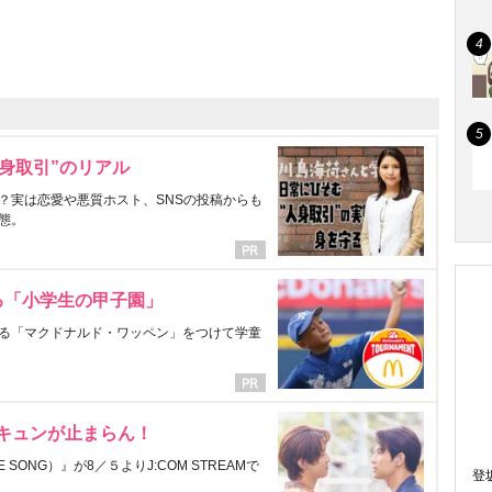
身取引”のリアル
？実は恋愛や悪質ホスト、SNSの投稿からも
態。
る「小学生の甲子園」
る「マクドナルド・ワッペン」をつけて学童
にキュンが止まらん！
ONG）』が8／５よりJ:COM STREAMで
登