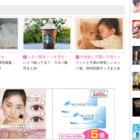
とめ
スタバ新作イッキ見せ！
天使級に可愛い子供たち
猫写真集…
いくつ知ってる？ スタバ新
ペットと子供の仲良しショッ
リ
作まとめ
ト他、SNS話題キッズまとめ