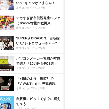
い”にキュンが止まらん！
オリコンタイアップ特集
デカすぎ都市伝説発生!?ファ
ミマ45％増量作戦再来
オリコンタイアップ特集
SUPER★DRAGON、自ら描
いた”レトロフューチャー”
オリコンタイアップ特集
パソコンメーカー社員が本気
で選ぶ「10万円台PC3選」
オリコンタイアップ特集
「別班のよう」腕時計で
『VIVANT』の世界観再現
オリコンタイアップ特集
自販機にピッ！ですぐに買え
ちゃう
（PR）ジハンピ