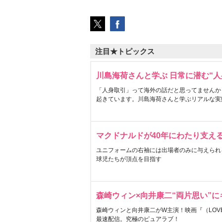
注目★トピックス
川島海荷さんと学ぶ 日常に潜む“人
「人身取引」って海外の話だと思ってませんか
起きています。川島海荷さんと学ぶリアルな実
マクドナルドが40年にわたり支え
ユニフォームの右袖には出場者のみに与えられ
球児たちが頂点を目指す
森崎ウィン×向井康二“両片思い”
森崎ウィンと向井康二がW主演！映画『（LOVE S
最速配信。究極のピュアラブ！