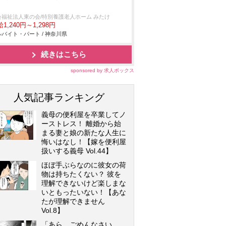
会福祉法人東の会/特別養護老人ホーム みたけ
1,240円～1,298円
バイト・パート / 神奈川県
続きはこちら
sponsored by 求人ボックス
人気記事ランキング
義母の便利屋を卒業してノ
ーストレス！ 離婚から始
まる妻と娘の新たな人生に
悔いはなし！【嫁を便利屋
扱いする義母 Vol.44】
ほぼ手ぶらなのに彼女の荷
物は持ちたくない？ 彼を
理解できないけど楽しまな
いともったいない！【あな
たが理解できません
Vol.8】
「あら、ごめんなさい