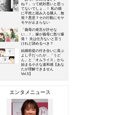
ね？」って絶対悪いと思っ
てないでしょ…！ 私の畑
に平然と踏み入る隣人…無
視？悪意？その行動にモヤ
モヤが止まらない
「義母の発言が許せな
い…！」嫁が義母に怒り爆
発！ 夫は仕方ないと言う
けれど諦めるべき？
結婚前提の付き合いに喜ぶ
よし子だったが…「うど
ん」と「オムライス」から
始まる小さな違和感【あな
たが理解できません
Vol.5】
エンタメニュース