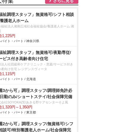
人特集
さらに見る
福祉調理スタッフ」無資格可/シフト相談
/養護老人ホーム
会福祉法人湘南広域社会福祉協会/養護老人ホーム 湘
園
1,225円
バイト・パート / 神奈川県
福祉調理スタッフ」無資格可/夜勤専従/
ービス付き高齢者向け住宅
療法人社団緩和ケアクリニック・恵庭/サービス付き
齢者向け住宅 レジデンスヴィータ
1,115円
バイト・パート / 北海道
週3から可」調理スタッフ/調理師免許必
/日勤のみ/ショートステイ/社会保障完備
式会社SOYOKAZE/あきる野ケアセンターそよ風
1,320円～1,350円
バイト・パート / 東京都
週2から可」調理スタッフ/無資格可/シフ
相談可/特別養護老人ホーム/社会保障完