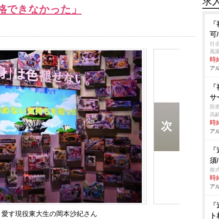
求
格できなかった」
「
可
社
風
時給
アル
「
サ
医
高
時給
アル
「
須
株
時給
アル
「
く愛す現役東大生の岡本沙紀さん
ト