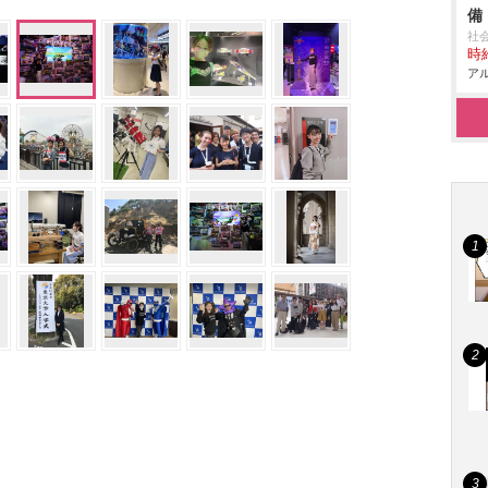
備
社
時給
アル