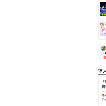
求
「
須
株
時給
アル