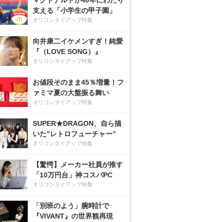
マクドナルドが40年にわたり
支える「小学生の甲子園」
オリコンタイアップ特集
向井康二イケメンすぎ！純愛
『（LOVE SONG）』
オリコンタイアップ特集
お値段そのまま45％増量！フ
ァミマ夏の大盤振る舞い
オリコンタイアップ特集
SUPER★DRAGON、自ら描
いた”レトロフューチャー”
オリコンタイアップ特集
【驚愕】メーカー社員が推す
「10万円台」神コスパPC
オリコンタイアップ特集
「別班のよう」腕時計で
『VIVANT』の世界観再現