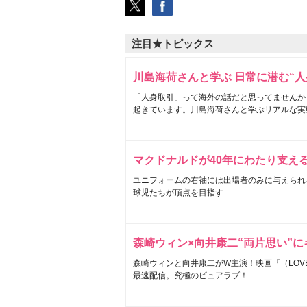
注目★トピックス
川島海荷さんと学ぶ 日常に潜む“人
「人身取引」って海外の話だと思ってませんか
起きています。川島海荷さんと学ぶリアルな実
マクドナルドが40年にわたり支え
ユニフォームの右袖には出場者のみに与えられ
球児たちが頂点を目指す
森崎ウィン×向井康二“両片思い”
森崎ウィンと向井康二がW主演！映画『（LOVE S
最速配信。究極のピュアラブ！