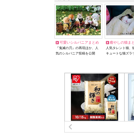
可愛いシルバニアまとめ
癒やしの猫ま
『鬼滅の刃』の再現ほか、人
人気タレント猫、
気のシルバニア投稿を公開
キュートな猫ズラ