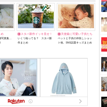
とめ
スタバ新作イッキ見せ！
天使級に可愛い子供たち
猫写真集…
いくつ知ってる？ スタバ新
ペットと子供の仲良しショッ
リ
作まとめ
ト他、SNS話題キッズまとめ