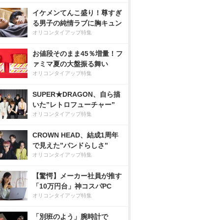
イケメンてんこ盛り！尊すぎ
る男子の純情ラブに胸キュン
オリコンタイアップ特集
お値段そのまま45％増量！フ
ァミマ夏の大盤振る舞い
オリコンタイアップ特集
SUPER★DRAGON、自ら描
いた”レトロフューチャー”
オリコンタイアップ特集
CROWN HEAD、結成1周年
で見えた”バンドらしさ”
オリコンタイアップ特集
【驚愕】メーカー社員が推す
「10万円台」神コスパPC
オリコンタイアップ特集
「別班のよう」腕時計で