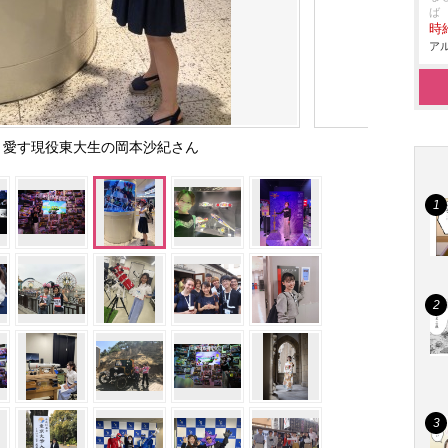
ば
時給
アル
く愛す現役東大生の岡本沙紀さん