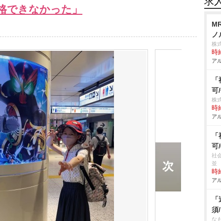
求
格できなかった」
M
ノ
株
時給
アル
「
可
株
時給
アル
「
可
社
並
時給
アル
「
須
な