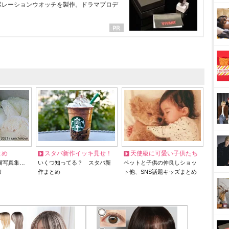
ラボレーションウオッチを製作。ドラマプロデ
とめ
スタバ新作イッキ見せ！
天使級に可愛い子供たち
猫写真集…
いくつ知ってる？ スタバ新
ペットと子供の仲良しショッ
リ
作まとめ
ト他、SNS話題キッズまとめ