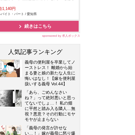
1,140円
バイト・パート / 愛知県
続きはこちら
sponsored by 求人ボックス
人気記事ランキング
義母の便利屋を卒業してノ
ーストレス！ 離婚から始
まる妻と娘の新たな人生に
悔いはなし！【嫁を便利屋
扱いする義母 Vol.44】
「あら、ごめんなさい
ね？」って絶対悪いと思っ
てないでしょ…！ 私の畑
に平然と踏み入る隣人…無
視？悪意？その行動にモヤ
モヤが止まらない
「義母の発言が許せな
い…！」嫁が義母に怒り爆