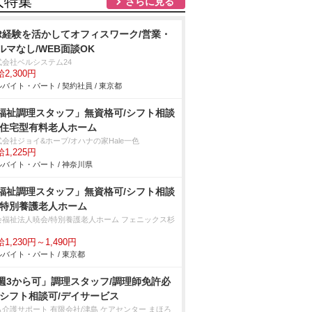
人特集
さらに見る
R経験を活かしてオフィスワーク/営業・
ルマなし/WEB面談OK
式会社ベルシステム24
2,300円
バイト・パート / 契約社員 / 東京都
福祉調理スタッフ」無資格可/シフト相談
/住宅型有料老人ホーム
式会社ジョイ&ホープ/オハナの家Hale一色
1,225円
バイト・パート / 神奈川県
福祉調理スタッフ」無資格可/シフト相談
/特別養護老人ホーム
会福祉法人暁会/特別養護老人ホーム フェニックス杉
1,230円～1,490円
バイト・パート / 東京都
週3から可」調理スタッフ/調理師免許必
/シフト相談可/デイサービス
も介護サポート 有限会社/津島 ケアセンター まほろ