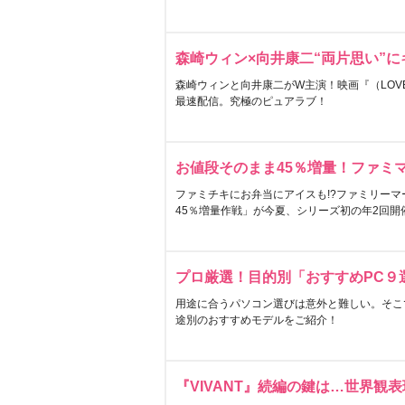
森崎ウィン×向井康二“両片思い”
森崎ウィンと向井康二がW主演！映画『（LOVE S
最速配信。究極のピュアラブ！
お値段そのまま45％増量！ファミ
ファミチキにお弁当にアイスも!?ファミリーマ
45％増量作戦」が今夏、シリーズ初の年2回開
プロ厳選！目的別「おすすめPC９
用途に合うパソコン選びは意外と難しい。そこ
途別のおすすめモデルをご紹介！
『VIVANT』続編の鍵は…世界観