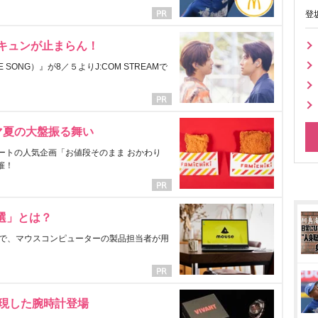
登
にキュンが止まらん！
ONG）』が8／５よりJ:COM STREAMで
マ夏の大盤振る舞い
ートの人気企画「お値段そのまま おかわり
催！
選」とは？
で、マウスコンピューターの製品担当者が用
表現した腕時計登場