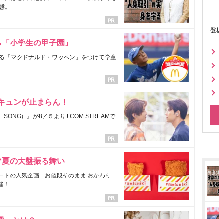
態。
登
る「小学生の甲子園」
る「マクドナルド・ワッペン」をつけて学童
にキュンが止まらん！
ONG）』が8／５よりJ:COM STREAMで
マ夏の大盤振る舞い
ートの人気企画「お値段そのまま おかわり
催！