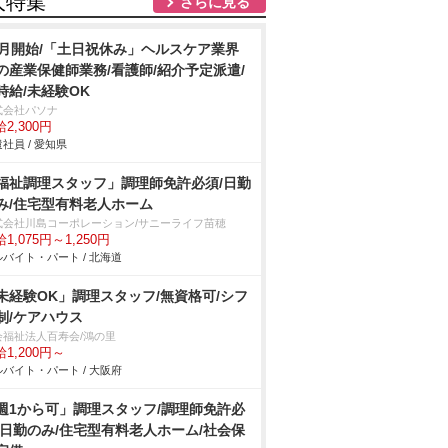
人特集
さらに見る
8月開始/「土日祝休み」ヘルスケア業界
の産業保健師業務/看護師/紹介予定派遣/
時給/未経験OK
式会社パソナ
2,300円
社員 / 愛知県
福祉調理スタッフ」調理師免許必須/日勤
み/住宅型有料老人ホーム
式会社川島コーポレーション/サニーライフ苗穂
1,075円～1,250円
バイト・パート / 北海道
未経験OK」調理スタッフ/無資格可/シフ
制/ケアハウス
会福祉法人百寿会/鴻の里
1,200円～
バイト・パート / 大阪府
週1から可」調理スタッフ/調理師免許必
/日勤のみ/住宅型有料老人ホーム/社会保