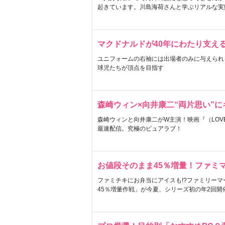
起きています。川島海荷さんと学ぶリアルな実
マクドナルドが40年にわたり支え
ユニフォームの右袖には出場者のみに与えられ
球児たちが頂点を目指す
森崎ウィン×向井康二“両片思い”
森崎ウィンと向井康二がW主演！映画『（LOVE S
最速配信。究極のピュアラブ！
お値段そのまま45％増量！ファミ
ファミチキにお弁当にアイスも!?ファミリーマ
45％増量作戦」が今夏、シリーズ初の年2回開