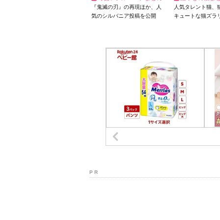
『鬼滅の刃』の再現ほか、人
人気タレント猫、
気のシルバニア投稿を公開
キュートな猫ズラ
P R