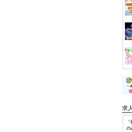
求
「
の