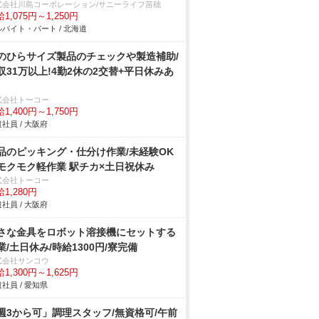
式会社川島コーポレーション/サニーライフ苗穂
1,075円～1,250円
バイト・パート / 北海道
のひらサイズ製品のチェックや製造補助/
収31万以上!4勤2休の2交替+平日休みあ
式会社トーコー
1,400円～1,750円
社員 / 大阪府
品のピッキング・仕分け作業/未経験OK
モクモク軽作業 駅チカ×土日祝休み
式会社トーコー
1,280円
社員 / 大阪府
さな金具をロボット溶接機にセットする
業/土日休み/時給1300円/寮完備
式会社サンコウ
1,300円～1,625円
社員 / 愛知県
週3から可」調理スタッフ/無資格可/午前