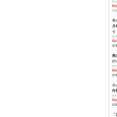
株
時給
アル
手
月
り
株
時給
派遣
商
の
株
時給
派遣
小
作
株
時給
派遣
「