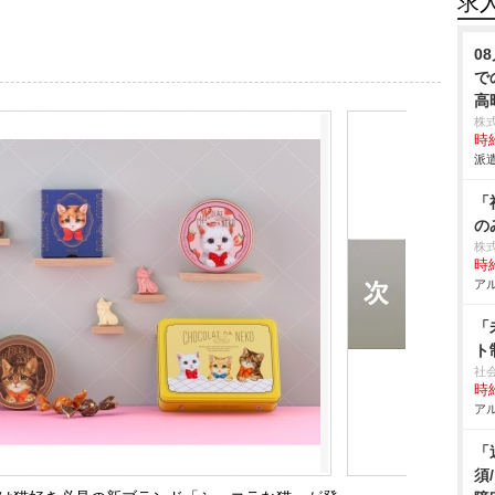
求
0
で
高
株
時給
派遣
「
の
株
時給
アル
「
ト
社
時給
アル
「
須