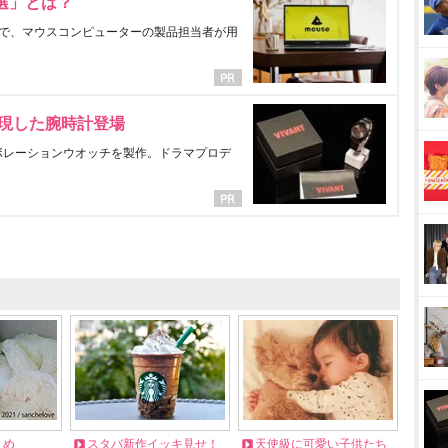
選」とは？
で、マウスコンピューターの製品担当者が用
表現した腕時計登場
ラボレーションウオッチを製作。ドラマプロデ
とめ
スタバ新作イッキ見せ！
天使級に可愛い子供たち