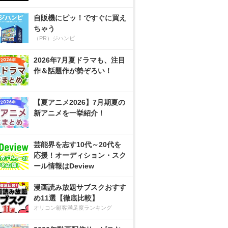
自販機にピッ！ですぐに買え
ちゃう
（PR）ジハンピ
2026年7月夏ドラマも、注目
作＆話題作が勢ぞろい！
【夏アニメ2026】7月期夏の
新アニメを一挙紹介！
芸能界を志す10代～20代を
応援！オーディション・スク
ール情報はDeview
漫画読み放題サブスクおすす
め11選【徹底比較】
オリコン顧客満足度ランキング