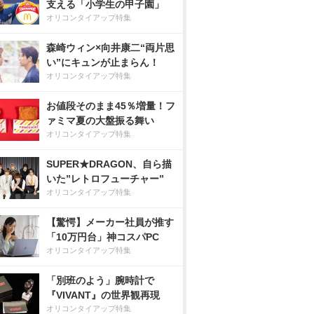
支える「小学生の甲子園」
オリコンタイアップ特集
森崎ウィン×向井康二“両片思
い”にキュンが止まらん！
オリコンタイアップ特集
お値段そのまま45％増量！フ
ァミマ夏の大盤振る舞い
オリコンタイアップ特集
SUPER★DRAGON、自ら描
いた”レトロフューチャー”
オリコンタイアップ特集
【驚愕】メーカー社員が推す
「10万円台」神コスパPC
オリコンタイアップ特集
「別班のよう」腕時計で
『VIVANT』の世界観再現
オリコンタイアップ特集