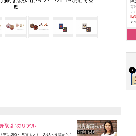
ンは猫好き必見の新ブランド「ショコラな猫」が登
障
場
有
ン
時給
アル
身取引”のリアル
？実は恋愛や悪質ホスト、SNSの投稿からも