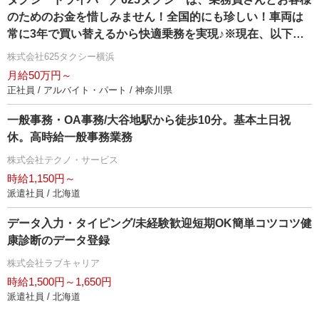
のためのお金を惜しみません！全国的にも珍しい！車両は
常に3年で買い替えるから快適乗務を実現♪※現在、以下の
営業所でも乗務員を募集しております♪ →本社営業所 〒
株式会社625タクシー横浜
223-0056 神奈川県横浜市港北区新吉田町4040-1
月給50万円～
正社員 / アルバイト・パート / 神奈川県
一般事務・OA事務/大谷地駅から徒歩10分。基本土日祝
休。高時給一般事務業務
株式会社テクノ・サービス
時給1,150円～
派遣社員 / 北海道
データ入力・タイピング/未経験歓迎短期OK簡単コツコツ健
康診断のデータ登録
株式会社ラブキャリア
時給1,500円～1,650円
派遣社員 / 北海道