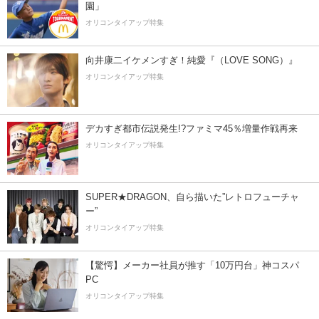
園」
オリコンタイアップ特集
向井康二イケメンすぎ！純愛『（LOVE SONG）』
オリコンタイアップ特集
デカすぎ都市伝説発生!?ファミマ45％増量作戦再来
オリコンタイアップ特集
SUPER★DRAGON、自ら描いた”レトロフューチャ
ー”
オリコンタイアップ特集
【驚愕】メーカー社員が推す「10万円台」神コスパ
PC
オリコンタイアップ特集