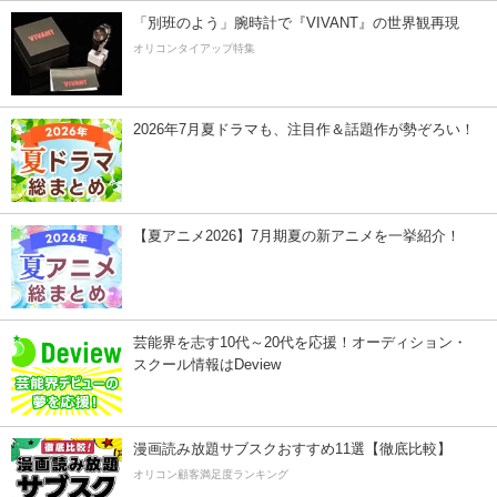
「別班のよう」腕時計で『VIVANT』の世界観再現
オリコンタイアップ特集
2026年7月夏ドラマも、注目作＆話題作が勢ぞろい！
【夏アニメ2026】7月期夏の新アニメを一挙紹介！
芸能界を志す10代～20代を応援！オーディション・
スクール情報はDeview
漫画読み放題サブスクおすすめ11選【徹底比較】
オリコン顧客満足度ランキング