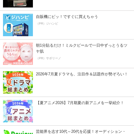
自販機にピッ！ですぐに買えちゃう
（PR）ジハンピ
朝1分貼るだけ！ミルクピールで一日中ずっとうるツ
ヤ肌
（PR）サボリーノ
2026年7月夏ドラマも、注目作＆話題作が勢ぞろい！
【夏アニメ2026】7月期夏の新アニメを一挙紹介！
芸能界を志す10代～20代を応援！オーディション・