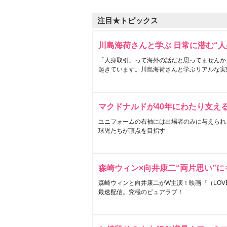
注目★トピックス
川島海荷さんと学ぶ 日常に潜む“人
「人身取引」って海外の話だと思ってませんか
起きています。川島海荷さんと学ぶリアルな実
マクドナルドが40年にわたり支え
ユニフォームの右袖には出場者のみに与えられ
球児たちが頂点を目指す
森崎ウィン×向井康二“両片思い”
森崎ウィンと向井康二がW主演！映画『（LOVE S
最速配信。究極のピュアラブ！