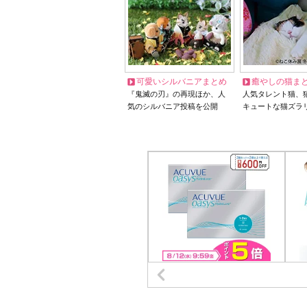
可愛いシルバニアまとめ
癒やしの猫ま
『鬼滅の刃』の再現ほか、人
人気タレント猫、
気のシルバニア投稿を公開
キュートな猫ズラ