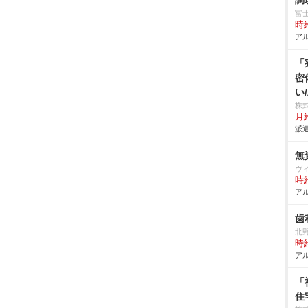
調
富
時給
アル
「
密
い
株
月給
派遣
無
ヴ
時給
アル
歯
北
時給
アル
「
住