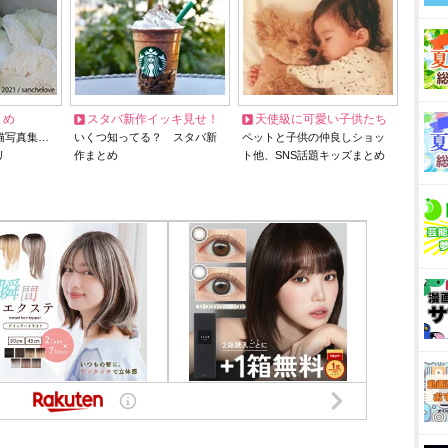
とめ
スタバ新作イッキ見せ！
天使級に可愛い子供たち
猫写真集…
いくつ知ってる？ スタバ新
ペットと子供の仲良しショッ
リ
作まとめ
ト他、SNS話題キッズまとめ