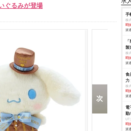
求
いぐるみが登場
手
株式
時給
派遣
「
製
株
時給
派遣
食
力
株
時給
派遣
電
勤
U
時給
派遣