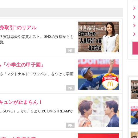
身取引”のリアル
？実は恋愛や悪質ホスト、SNSの投稿からも
態。
る「小学生の甲子園」
る「マクドナルド・ワッペン」をつけて学童
にキュンが止まらん！
ONG）』が8／５よりJ:COM STREAMで