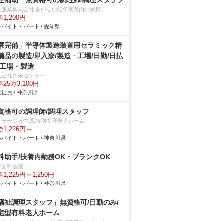
理補助・無資格可の調理師/調理スタッフ
士産業株式会社 あいせい紀年病院内の厨房
1,200円
バイト・パート / 愛知県
寮完備」半導体製造装置用セラミック精
備品の製造/即入寮/製造・工場/日勤/日払
/工場・製造
式会社京栄センター
25万3,100円
社員 / 神奈川県
資格可の調理師/調理スタッフ
ィラージュ中原/特別養護老人ホーム
1,226円～
バイト・パート / 神奈川県
科助手/扶養内勤務OK・ブランクOK
野歯科医院
1,225円～1,250円
バイト・パート / 神奈川県
福祉調理スタッフ」無資格可/日勤のみ/
宅型有料老人ホーム