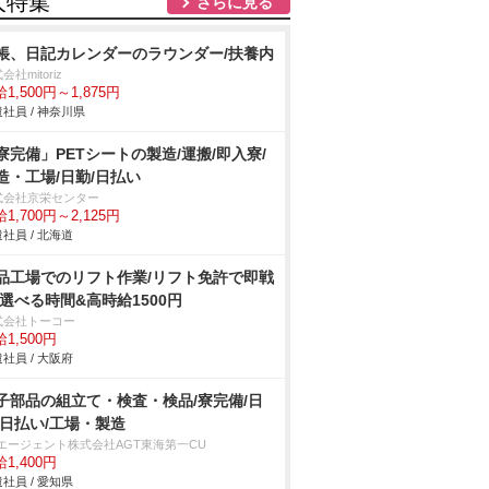
人特集
さらに見る
帳、日記カレンダーのラウンダー/扶養内
会社mitoriz
1,500円～1,875円
社員 / 神奈川県
寮完備」PETシートの製造/運搬/即入寮/
造・工場/日勤/日払い
式会社京栄センター
1,700円～2,125円
社員 / 北海道
品工場でのリフト作業/リフト免許で即戦
 選べる時間&高時給1500円
式会社トーコー
1,500円
社員 / 大阪府
子部品の組立て・検査・検品/寮完備/日
/日払い/工場・製造
Tエージェント株式会社AGT東海第一CU
1,400円
社員 / 愛知県