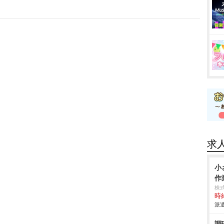
求
小
作
株
時給
派遣