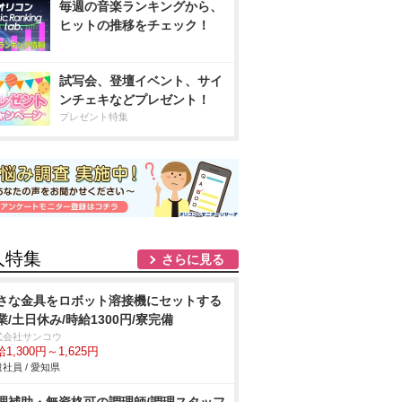
毎週の音楽ランキングから、
ヒットの推移をチェック！
試写会、登壇イベント、サイ
ンチェキなどプレゼント！
プレゼント特集
人特集
さらに見る
さな金具をロボット溶接機にセットする
業/土日休み/時給1300円/寮完備
式会社サンコウ
1,300円～1,625円
社員 / 愛知県