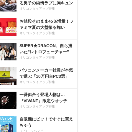
る男子の純情ラブに胸キュン
オリコンタイアップ特集
お値段そのまま45％増量！フ
ァミマ夏の大盤振る舞い
オリコンタイアップ特集
SUPER★DRAGON、自ら描
いた”レトロフューチャー”
オリコンタイアップ特集
パソコンメーカー社員が本気
で選ぶ「10万円台PC3選」
オリコンタイアップ特集
一番似合う登場人物は…
『VIVANT』限定ウオッチ
オリコンタイアップ特集
自販機にピッ！ですぐに買え
ちゃう
（PR）ジハンピ