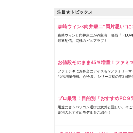
注目★トピックス
森崎ウィン×向井康二“両片思い”
森崎ウィンと向井康二がW主演！映画『（LOVE S
最速配信。究極のピュアラブ！
お値段そのまま45％増量！ファミ
ファミチキにお弁当にアイスも!?ファミリーマ
45％増量作戦」が今夏、シリーズ初の年2回開
プロ厳選！目的別「おすすめPC９
用途に合うパソコン選びは意外と難しい。そこ
途別のおすすめモデルをご紹介！