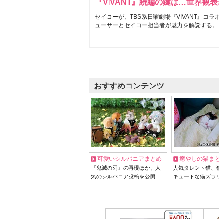
『VIVANT』続編の鍵は…世界観
セイコーが、TBS系日曜劇場『VIVANT』コ
ューサーとセイコー担当者が魅力を解説する。
おすすめコンテンツ
可愛いシルバニアまとめ
癒やしの猫ま
『鬼滅の刃』の再現ほか、人
人気タレント猫、
気のシルバニア投稿を公開
キュートな猫ズラ