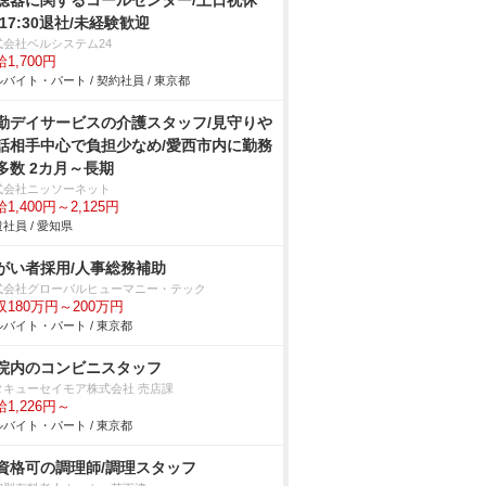
聴器に関するコールセンター/土日祝休
/17:30退社/未経験歓迎
式会社ベルシステム24
1,700円
バイト・パート / 契約社員 / 東京都
勤デイサービスの介護スタッフ/見守り
話相手中心で負担少なめ/愛西市内に勤務
多数 2カ月～長期
式会社ニッソーネット
1,400円～2,125円
社員 / 愛知県
がい者採用/人事総務補助
式会社グローバルヒューマニー・テック
収180万円～200万円
バイト・パート / 東京都
院内のコンビニスタッフ
タキューセイモア株式会社 売店課
1,226円～
バイト・パート / 東京都
資格可の調理師/調理スタッフ