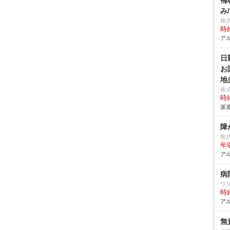
補
み
株
時給
アル
日
お
地
株
時給
派遣
障
株
年
アル
病
ワ
時給
アル
無