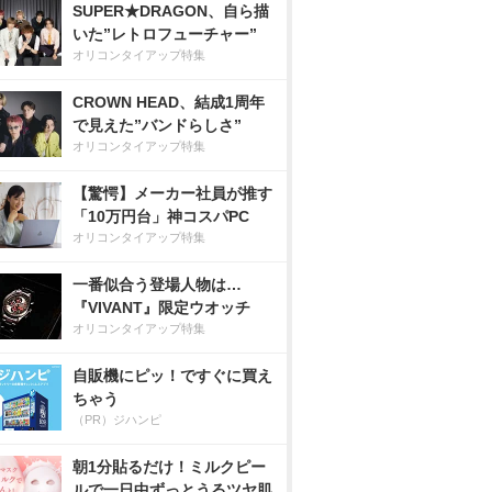
SUPER★DRAGON、自ら描
いた”レトロフューチャー”
オリコンタイアップ特集
CROWN HEAD、結成1周年
で見えた”バンドらしさ”
オリコンタイアップ特集
【驚愕】メーカー社員が推す
「10万円台」神コスパPC
オリコンタイアップ特集
一番似合う登場人物は…
『VIVANT』限定ウオッチ
オリコンタイアップ特集
自販機にピッ！ですぐに買え
ちゃう
（PR）ジハンピ
朝1分貼るだけ！ミルクピー
ルで一日中ずっとうるツヤ肌