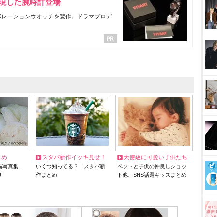
表現した腕時計登場
ラボレーションウオッチを製作。ドラマプロデ
とめ
スタバ新作イッキ見せ！
天使級に可愛い子供たち
猫写真集…
いくつ知ってる？ スタバ新
ペットと子供の仲良しショッ
リ
作まとめ
ト他、SNS話題キッズまとめ