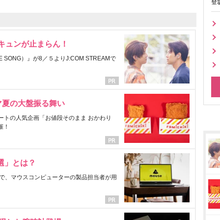
登
にキュンが止まらん！
ONG）』が8／５よりJ:COM STREAMで
マ夏の大盤振る舞い
ートの人気企画「お値段そのまま おかわり
催！
選」とは？
で、マウスコンピューターの製品担当者が用