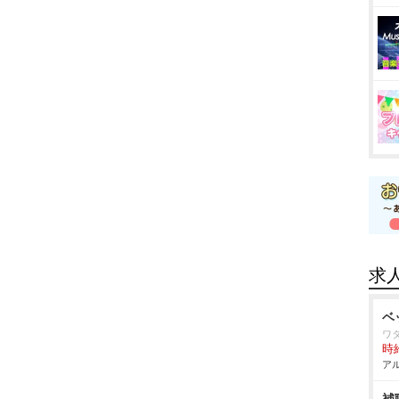
求
ベ
ワ
時給
アル