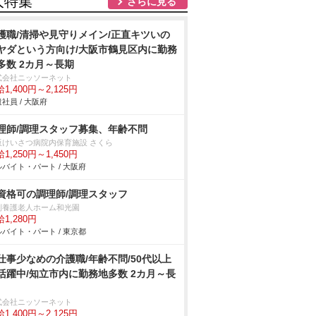
人特集
さらに見る
護職/清掃や見守りメイン/正直キツいの
ヤダという方向け/大阪市鶴見区内に勤務
多数 2カ月～長期
式会社ニッソーネット
1,400円～2,125円
社員 / 大阪府
理師/調理スタッフ募集、年齢不問
阪けいさつ病院内保育施設 さくら
1,250円～1,450円
バイト・パート / 大阪府
資格可の調理師/調理スタッフ
別養護老人ホーム和光園
1,280円
バイト・パート / 東京都
仕事少なめの介護職/年齢不問/50代以上
活躍中/知立市内に勤務地多数 2カ月～長
式会社ニッソーネット
1,400円～2,125円