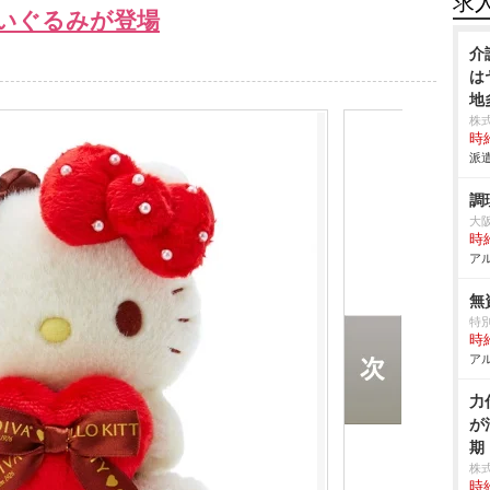
求
いぐるみが登場
介
は
地
株
時給
派遣
調
大
時給
アル
無
特
時給
アル
力
が
期
株
時給