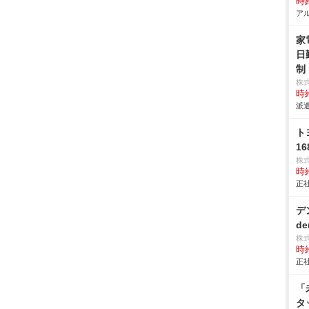
時給
アル
家
日
制
株
時給
派遣
ト
16
株
時給
正社
デ
de
株
時給
正社
「
タ