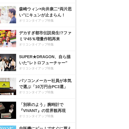
森崎ウィン×向井康二“両片思
い”にキュンが止まらん！
オリコンタイアップ特集
デカすぎ都市伝説発生!?ファ
ミマ45％増量作戦再来
オリコンタイアップ特集
SUPER★DRAGON、自ら描
いた”レトロフューチャー”
オリコンタイアップ特集
パソコンメーカー社員が本気
で選ぶ「10万円台PC3選」
オリコンタイアップ特集
「別班のよう」腕時計で
『VIVANT』の世界観再現
オリコンタイアップ特集
自販機にピッ！ですぐに買え