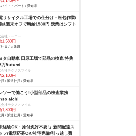
1,140円～
バイト・パート / 愛知県
電リサイクル工場での仕分け・梱包作業/
勤&週末オフで時給1580円 残業はシフト
式会社トーコー
1,580円
社員 / 大阪府
ヨタ自動車 田原工場で部品の検査/特典
8万/tutumi
式会社テクノスマイル
2,100円
員 / 派遣社員 / 愛知県
ンソーで働こう!小型部品の検査業務
nso aichi
式会社テクノスマイル
1,800円
員 / 派遣社員 / 愛知県
未経験OK・原付免許不要!」新聞配達ス
ッフ/電話応募OK/社宅完備/引っ越し費