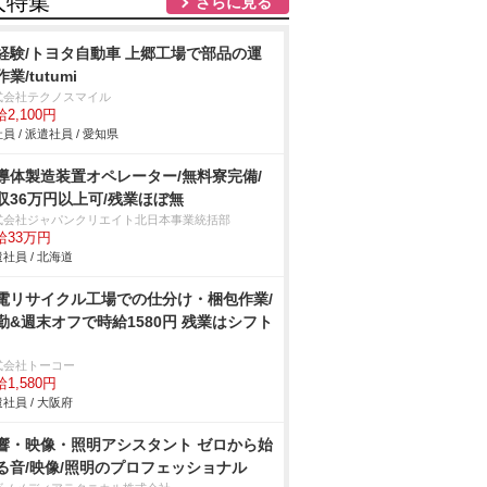
人特集
さらに見る
経験/トヨタ自動車 上郷工場で部品の運
業/tutumi
式会社テクノスマイル
2,100円
員 / 派遣社員 / 愛知県
導体製造装置オペレーター/無料寮完備/
収36万円以上可/残業ほぼ無
式会社ジャパンクリエイト北日本事業統括部
給33万円
社員 / 北海道
電リサイクル工場での仕分け・梱包作業/
勤&週末オフで時給1580円 残業はシフト
式会社トーコー
1,580円
社員 / 大阪府
響・映像・照明アシスタント ゼロから始
る音/映像/照明のプロフェッショナル