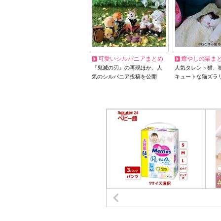
可愛いシルバニアまとめ
癒やしの猫ま
『鬼滅の刃』の再現ほか、人
人気タレント猫、
気のシルバニア投稿を公開
キュートな猫ズラ