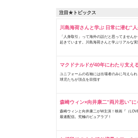
注目★トピックス
川島海荷さんと学ぶ 日常に潜む“人
「人身取引」って海外の話だと思ってませんか
起きています。川島海荷さんと学ぶリアルな実
マクドナルドが40年にわたり支え
ユニフォームの右袖には出場者のみに与えられ
球児たちが頂点を目指す
森崎ウィン×向井康二“両片思い”
森崎ウィンと向井康二がW主演！映画『（LOVE S
最速配信。究極のピュアラブ！