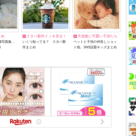
とめ
スタバ新作イッキ見せ！
天使級に可愛い子供たち
猫写真集…
いくつ知ってる？ スタバ新
ペットと子供の仲良しショッ
リ
作まとめ
ト他、SNS話題キッズまとめ