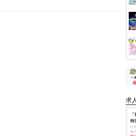
求
「
特
社
老