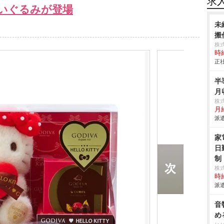
求
いぐるみが登場
未
搬作
株
時給
正社
半
月
株
月
派遣
家
日
制
株
時給
派遣
音
め