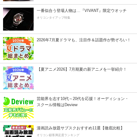
一番似合う登場人物は…『VIVANT』限定ウオッチ
オリコンタイアップ特集
2026年7月夏ドラマも、注目作＆話題作が勢ぞろい！
【夏アニメ2026】7月期夏の新アニメを一挙紹介！
芸能界を志す10代～20代を応援！オーディション・
スクール情報はDeview
漫画読み放題サブスクおすすめ11選【徹底比較】
オリコン顧客満足度ランキング