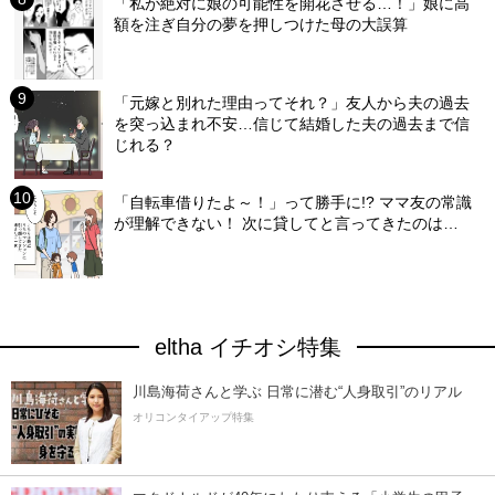
「私が絶対に娘の可能性を開花させる…！」娘に高
額を注ぎ自分の夢を押しつけた母の大誤算
「元嫁と別れた理由ってそれ？」友人から夫の過去
を突っ込まれ不安…信じて結婚した夫の過去まで信
じれる？
「自転車借りたよ～！」って勝手に!? ママ友の常識
が理解できない！ 次に貸してと言ってきたのは…
eltha イチオシ特集
川島海荷さんと学ぶ 日常に潜む“人身取引”のリアル
オリコンタイアップ特集