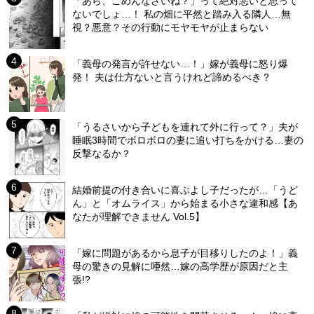
「あら、ごめんなさいね？」って絶対悪いと思って
ないでしょ…！ 私の畑に平然と踏み入る隣人…無
視？悪意？その行動にモヤモヤが止まらない
「義母の発言が許せない…！」嫁が義母に怒り爆
発！ 夫は仕方ないと言うけれど諦めるべき？
「うるさいから子どもを連れて外に行って？」夫が
睡眠3時間でボロボロの妻に追い打ちをかける…妻の
反撃なるか？
結婚前提の付き合いに喜ぶよし子だったが…「うど
ん」と「オムライス」から始まる小さな違和感【あ
なたが理解できません Vol.5】
「嫁に問題があるから息子が目移りしたのよ！」義
母の驚きの見解に唖然…嫁の高学歴が原因だと主
張!?