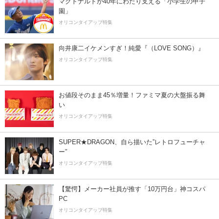
マクドナルドが40年にわたり支える「小学生の甲子
園」
オリコンタイアップ特集
向井康二イケメンすぎ！純愛『（LOVE SONG）』
オリコンタイアップ特集
お値段そのまま45％増量！ファミマ夏の大盤振る舞
い
オリコンタイアップ特集
SUPER★DRAGON、自ら描いた”レトロフューチャ
ー”
オリコンタイアップ特集
【驚愕】メーカー社員が推す「10万円台」神コスパ
PC
オリコンタイアップ特集