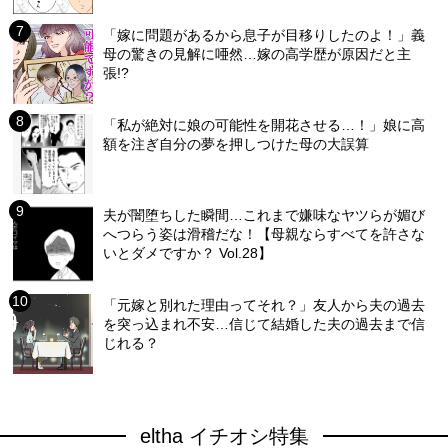
「嫁に問題があるから息子が目移りしたのよ！」義
母の驚きの見解に唖然…嫁の高学歴が原因だと主
張!?
「私が絶対に娘の可能性を開花させる…！」娘に高
額を注ぎ自分の夢を押しつけた母の大誤算
夫が闇堕ちした瞬間…これまで嫌味なヤツらが媚び
へつらう姿は滑稽だな！【母親ならすべてを許さな
いとダメですか？ Vol.28】
「元嫁と別れた理由ってそれ？」友人から夫の過去
を突っ込まれ不安…信じて結婚した夫の過去まで信
じれる？
eltha イチオシ特集