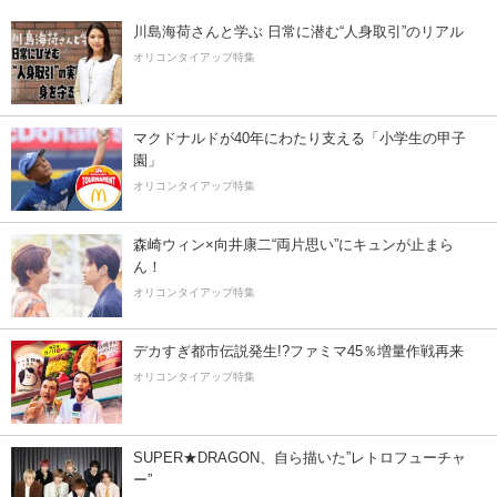
川島海荷さんと学ぶ 日常に潜む“人身取引”のリアル
オリコンタイアップ特集
マクドナルドが40年にわたり支える「小学生の甲子
園」
オリコンタイアップ特集
森崎ウィン×向井康二“両片思い”にキュンが止まら
ん！
オリコンタイアップ特集
デカすぎ都市伝説発生!?ファミマ45％増量作戦再来
オリコンタイアップ特集
SUPER★DRAGON、自ら描いた”レトロフューチャ
ー”