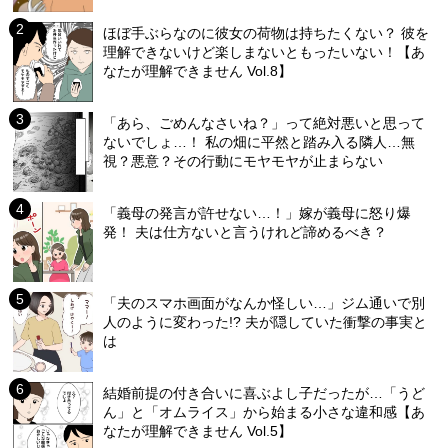
ほぼ手ぶらなのに彼女の荷物は持ちたくない？ 彼を
理解できないけど楽しまないともったいない！【あ
なたが理解できません Vol.8】
「あら、ごめんなさいね？」って絶対悪いと思って
ないでしょ…！ 私の畑に平然と踏み入る隣人…無
視？悪意？その行動にモヤモヤが止まらない
「義母の発言が許せない…！」嫁が義母に怒り爆
発！ 夫は仕方ないと言うけれど諦めるべき？
「夫のスマホ画面がなんか怪しい…」ジム通いで別
人のように変わった!? 夫が隠していた衝撃の事実と
は
結婚前提の付き合いに喜ぶよし子だったが…「うど
ん」と「オムライス」から始まる小さな違和感【あ
なたが理解できません Vol.5】