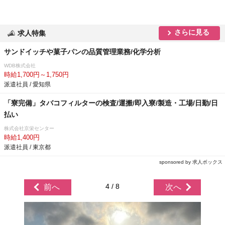
さらに見る
求人特集
サンドイッチや菓子パンの品質管理業務/化学分析
WDB株式会社
時給1,700円～1,750円
派遣社員 / 愛知県
「寮完備」タバコフィルターの検査/運搬/即入寮/製造・工場/日勤/日
払い
株式会社京栄センター
時給1,400円
派遣社員 / 東京都
sponsored by 求人ボックス
4 / 8
前へ
次へ