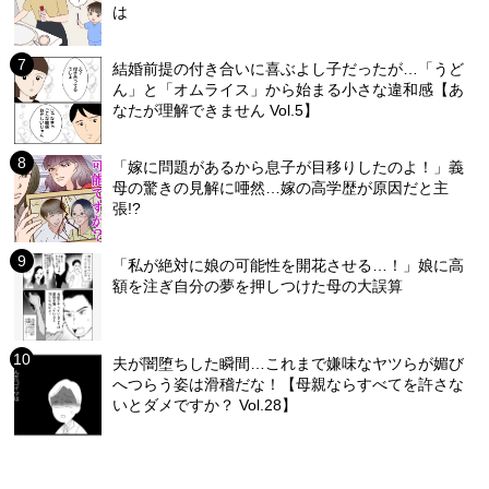
は
結婚前提の付き合いに喜ぶよし子だったが…「うど
ん」と「オムライス」から始まる小さな違和感【あ
なたが理解できません Vol.5】
「嫁に問題があるから息子が目移りしたのよ！」義
母の驚きの見解に唖然…嫁の高学歴が原因だと主
張!?
「私が絶対に娘の可能性を開花させる…！」娘に高
額を注ぎ自分の夢を押しつけた母の大誤算
夫が闇堕ちした瞬間…これまで嫌味なヤツらが媚び
へつらう姿は滑稽だな！【母親ならすべてを許さな
いとダメですか？ Vol.28】