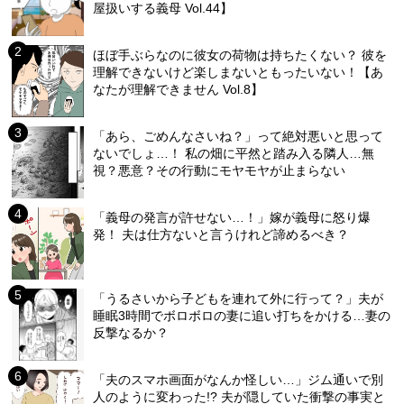
屋扱いする義母 Vol.44】
ほぼ手ぶらなのに彼女の荷物は持ちたくない？ 彼を
理解できないけど楽しまないともったいない！【あ
なたが理解できません Vol.8】
「あら、ごめんなさいね？」って絶対悪いと思って
ないでしょ…！ 私の畑に平然と踏み入る隣人…無
視？悪意？その行動にモヤモヤが止まらない
「義母の発言が許せない…！」嫁が義母に怒り爆
発！ 夫は仕方ないと言うけれど諦めるべき？
「うるさいから子どもを連れて外に行って？」夫が
睡眠3時間でボロボロの妻に追い打ちをかける…妻の
反撃なるか？
「夫のスマホ画面がなんか怪しい…」ジム通いで別
人のように変わった!? 夫が隠していた衝撃の事実と