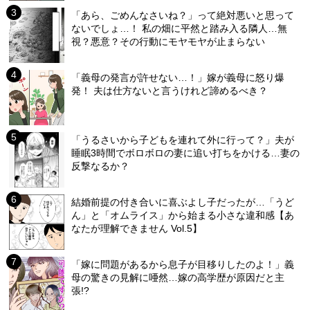
「あら、ごめんなさいね？」って絶対悪いと思って
ないでしょ…！ 私の畑に平然と踏み入る隣人…無
視？悪意？その行動にモヤモヤが止まらない
「義母の発言が許せない…！」嫁が義母に怒り爆
発！ 夫は仕方ないと言うけれど諦めるべき？
「うるさいから子どもを連れて外に行って？」夫が
睡眠3時間でボロボロの妻に追い打ちをかける…妻の
反撃なるか？
結婚前提の付き合いに喜ぶよし子だったが…「うど
ん」と「オムライス」から始まる小さな違和感【あ
なたが理解できません Vol.5】
「嫁に問題があるから息子が目移りしたのよ！」義
母の驚きの見解に唖然…嫁の高学歴が原因だと主
張!?