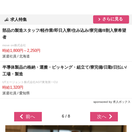
さらに見る
求人特集
部品の製造スタッフ/軽作業/即日入寮/住み込み/寮完備/8割入寮希望
者
move on株式会社
時給1,800円～2,250円
派遣社員 / 北海道
半導体製品の格納・運搬・ピッキング・組立て/寮完備/日勤/日払い/
工場・製造
UTエージェント株式会社AGT東海第一CU
時給1,320円
派遣社員 / 愛知県
sponsored by 求人ボックス
6 / 8
前へ
次へ