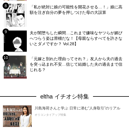
「私が絶対に娘の可能性を開花させる…！」娘に高
額を注ぎ自分の夢を押しつけた母の大誤算
夫が闇堕ちした瞬間…これまで嫌味なヤツらが媚び
へつらう姿は滑稽だな！【母親ならすべてを許さな
いとダメですか？ Vol.28】
「元嫁と別れた理由ってそれ？」友人から夫の過去
を突っ込まれ不安…信じて結婚した夫の過去まで信
じれる？
eltha イチオシ特集
川島海荷さんと学ぶ 日常に潜む“人身取引”のリアル
オリコンタイアップ特集