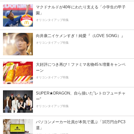
マクドナルドが40年にわたり支える「小学生の甲子
園」
オリコンタイアップ特集
向井康二イケメンすぎ！純愛『（LOVE SONG）』
オリコンタイアップ特集
大好評につき再び！ファミマ名物45％増量キャンペ
ーン
オリコンタイアップ特集
SUPER★DRAGON、自ら描いた”レトロフューチャ
ー”
オリコンタイアップ特集
パソコンメーカー社員が本気で選ぶ「10万円台PC3
選」