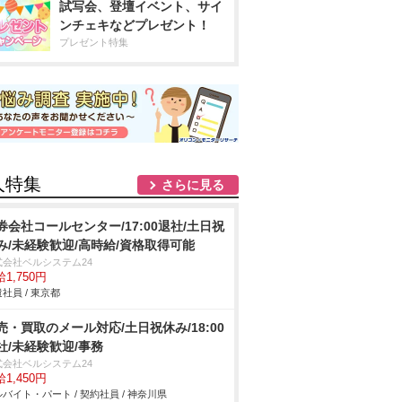
試写会、登壇イベント、サイ
ンチェキなどプレゼント！
プレゼント特集
人特集
さらに見る
券会社コールセンター/17:00退社/土日祝
み/未経験歓迎/高時給/資格取得可能
式会社ベルシステム24
1,750円
社員 / 東京都
売・買取のメール対応/土日祝休み/18:00
社/未経験歓迎/事務
式会社ベルシステム24
1,450円
バイト・パート / 契約社員 / 神奈川県