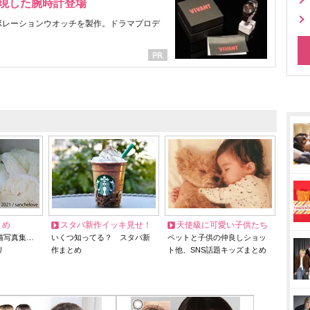
表現した腕時計登場
ラボレーションウオッチを製作。ドラマプロデ
とめ
スタバ新作イッキ見せ！
天使級に可愛い子供たち
猫写真集…
いくつ知ってる？ スタバ新
ペットと子供の仲良しショッ
リ
作まとめ
ト他、SNS話題キッズまとめ