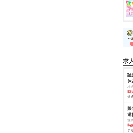
求
証
休
株
時給
派遣
販
退
株
時給
アル