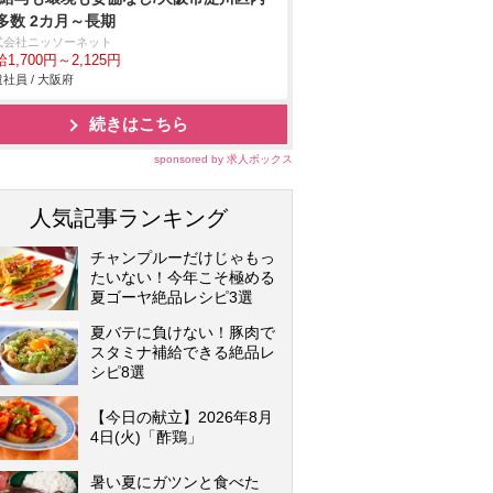
多数 2カ月～長期
式会社ニッソーネット
1,700円～2,125円
社員 / 大阪府
続きはこちら
sponsored by 求人ボックス
人気記事ランキング
チャンプルーだけじゃもっ
たいない！今年こそ極める
夏ゴーヤ絶品レシピ3選
夏バテに負けない！豚肉で
スタミナ補給できる絶品レ
シピ8選
【今日の献立】2026年8月
4日(火)「酢鶏」
暑い夏にガツンと食べた