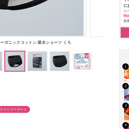
に
株
時給
派遣
ーガニックコットン 吸水ショーツ くろ
#ファミリーマート