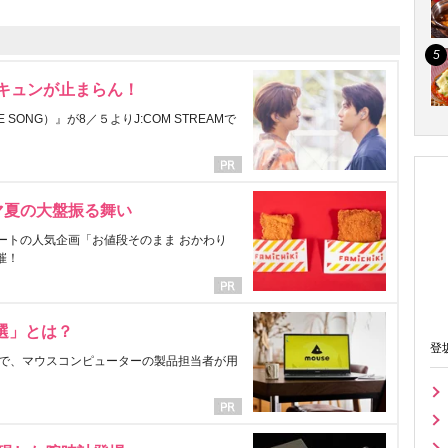
にキュンが止まらん！
ONG）』が8／５よりJ:COM STREAMで
マ夏の大盤振る舞い
ートの人気企画「お値段そのまま おかわり
催！
選」とは？
登
で、マウスコンピューターの製品担当者が用