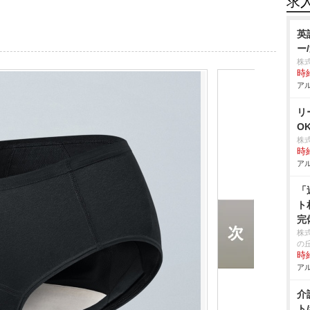
求
英
ー
株
時給
アル
リ
O
株
時給
アル
「
ト
完
株
の
時給
アル
介
ト