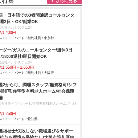
人特集
さらに見る
語・日本語での3者間通訳コールセンタ
/週2日～OK/副業OK
式会社ベルシステム24
1,400円
バイト・パート / 契約社員 / 東京都
ーダー/ガスのコールセンター/週休3日
K/18:00退社/即日開始OK
式会社ベルシステム24
1,550円～1,650円
バイト・パート / 契約社員 / 大阪府
週2から可」調理スタッフ/無資格可/シフ
相談可/住宅型有料老人ホーム/社会保障
備
式会社ライフサポート/住宅型有料老人ホーム さつき
丘
1,250円
バイト・パート / 愛知県
護福祉士/失敗しない職場選びをサポー
/給与も環境も妥協なし/大阪市淀川区内