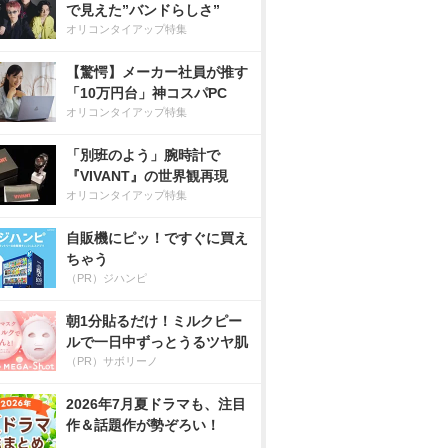
で見えた”バンドらしさ”
オリコンタイアップ特集
【驚愕】メーカー社員が推す
「10万円台」神コスパPC
オリコンタイアップ特集
「別班のよう」腕時計で
『VIVANT』の世界観再現
オリコンタイアップ特集
自販機にピッ！ですぐに買え
ちゃう
（PR）ジハンピ
朝1分貼るだけ！ミルクピー
ルで一日中ずっとうるツヤ肌
（PR）サボリーノ
2026年7月夏ドラマも、注目
作＆話題作が勢ぞろい！