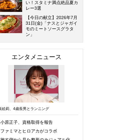
い！スタミナ満点絶品夏カ
レー3選
【今日の献立】2026年7月
31日(金)「ナスとジャガイ
モのミートソースグラタ
ン」
エンタメニュース
坂絵莉、4歳長男とランニング
小原正子、資格取得を報告
ファミマとヒロアカがコラボ
施す側から見た整形のカジュアル化