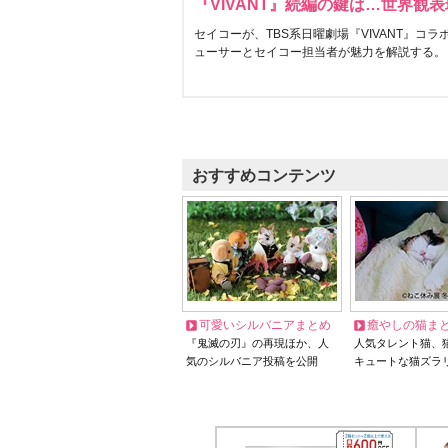
『VIVANT』続編の鍵は…世界観
セイコーが、TBS系日曜劇場『VIVANT』コ
ューサーとセイコー担当者が魅力を解説する。
おすすめコンテンツ
可愛いシルバニアまとめ
癒やしの猫ま
『鬼滅の刃』の再現ほか、人
人気タレント猫、
気のシルバニア投稿を公開
キュートな猫ズラ