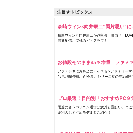
注目★トピックス
森崎ウィン×向井康二“両片思い”
森崎ウィンと向井康二がW主演！映画『（LOVE S
最速配信。究極のピュアラブ！
お値段そのまま45％増量！ファミ
ファミチキにお弁当にアイスも!?ファミリーマ
45％増量作戦」が今夏、シリーズ初の年2回開
プロ厳選！目的別「おすすめPC９
用途に合うパソコン選びは意外と難しい。そこ
途別のおすすめモデルをご紹介！