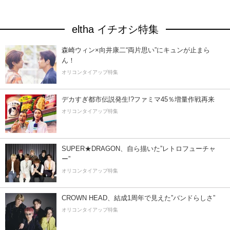
eltha イチオシ特集
森崎ウィン×向井康二“両片思い”にキュンが止まら
ん！
オリコンタイアップ特集
デカすぎ都市伝説発生!?ファミマ45％増量作戦再来
オリコンタイアップ特集
SUPER★DRAGON、自ら描いた”レトロフューチャ
ー”
オリコンタイアップ特集
CROWN HEAD、結成1周年で見えた”バンドらしさ”
オリコンタイアップ特集