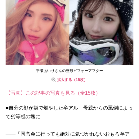
平瀬あいりさんの整形ビフォーアフター
拡大する（15枚）
【写真】この記事の写真を見る（全15枚）
■自分の顔が嫌で燃やした卒アル 母親からの罵倒によっ
て劣等感の塊に
――「同窓会に行っても絶対に気づかれないおもろ卒ア