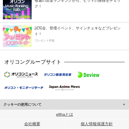
毎週の音楽ランキングから、ヒットの推移をチェッ
ク！
試写会、登壇イベント、サインチェキなどプレゼン
ト！
プレゼント特集
オリコングループサイト
クッキーの使用について
このサイトでは Cookie を使用して、ユーザーに合わせたコンテンツや広告の
elthaとは
表示、ソーシャル メディア機能の提供、広告の表示回数やクリック数の測定を
会社概要
個人情報保護方針
行っています。
また、ユーザーによるサイトの利用状況についても情報を収集し、ソーシャル