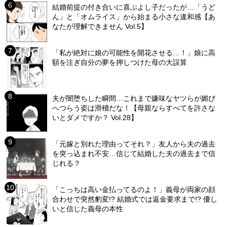
結婚前提の付き合いに喜ぶよし子だったが…「うど
ん」と「オムライス」から始まる小さな違和感【あ
なたが理解できません Vol.5】
「私が絶対に娘の可能性を開花させる…！」娘に高
額を注ぎ自分の夢を押しつけた母の大誤算
夫が闇堕ちした瞬間…これまで嫌味なヤツらが媚び
へつらう姿は滑稽だな！【母親ならすべてを許さな
いとダメですか？ Vol.28】
「元嫁と別れた理由ってそれ？」友人から夫の過去
を突っ込まれ不安…信じて結婚した夫の過去まで信
じれる？
「こっちは高い金払ってるのよ！」義母が両家の顔
合わせで突然豹変!? 結婚式では返金要求まで!? 優し
いと信じた義母の本性