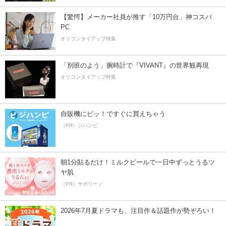
【驚愕】メーカー社員が推す「10万円台」神コスパ
PC
オリコンタイアップ特集
「別班のよう」腕時計で『VIVANT』の世界観再現
オリコンタイアップ特集
自販機にピッ！ですぐに買えちゃう
（PR）ジハンピ
朝1分貼るだけ！ミルクピールで一日中ずっとうるツ
ヤ肌
（PR）サボリーノ
2026年7月夏ドラマも、注目作＆話題作が勢ぞろい！