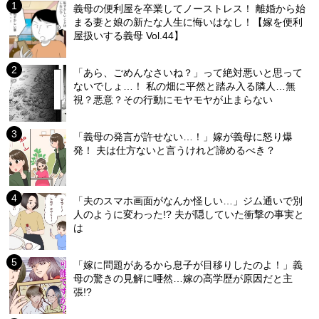
義母の便利屋を卒業してノーストレス！ 離婚から始
まる妻と娘の新たな人生に悔いはなし！【嫁を便利
屋扱いする義母 Vol.44】
「あら、ごめんなさいね？」って絶対悪いと思って
ないでしょ…！ 私の畑に平然と踏み入る隣人…無
視？悪意？その行動にモヤモヤが止まらない
「義母の発言が許せない…！」嫁が義母に怒り爆
発！ 夫は仕方ないと言うけれど諦めるべき？
「夫のスマホ画面がなんか怪しい…」ジム通いで別
人のように変わった!? 夫が隠していた衝撃の事実と
は
「嫁に問題があるから息子が目移りしたのよ！」義
母の驚きの見解に唖然…嫁の高学歴が原因だと主
張!?