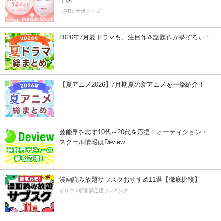
（PR）サボリーノ
2026年7月夏ドラマも、注目作＆話題作が勢ぞろい！
【夏アニメ2026】7月期夏の新アニメを一挙紹介！
芸能界を志す10代～20代を応援！オーディション・
スクール情報はDeview
漫画読み放題サブスクおすすめ11選【徹底比較】
オリコン顧客満足度ランキング