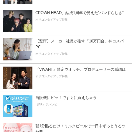
CROWN HEAD、結成1周年で見えた”バンドらしさ”
オリコンタイアップ特集
【驚愕】メーカー社員が推す「10万円台」神コスパ
PC
オリコンタイアップ特集
『VIVANT』限定ウオッチ、プロデューサーの感想は
オリコンタイアップ特集
自販機にピッ！ですぐに買えちゃう
（PR）ジハンピ
朝1分貼るだけ！ミルクピールで一日中ずっとうるツ
ヤ肌