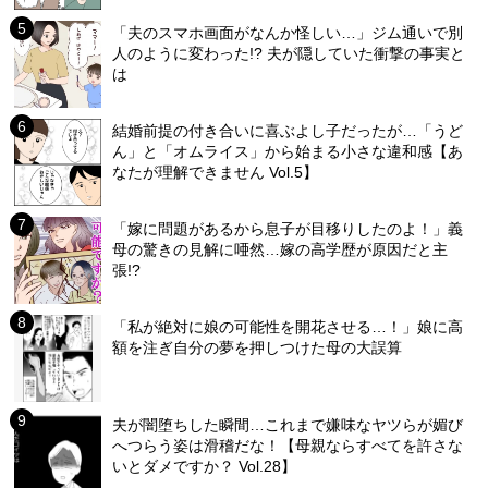
「夫のスマホ画面がなんか怪しい…」ジム通いで別
人のように変わった!? 夫が隠していた衝撃の事実と
は
結婚前提の付き合いに喜ぶよし子だったが…「うど
ん」と「オムライス」から始まる小さな違和感【あ
なたが理解できません Vol.5】
「嫁に問題があるから息子が目移りしたのよ！」義
母の驚きの見解に唖然…嫁の高学歴が原因だと主
張!?
「私が絶対に娘の可能性を開花させる…！」娘に高
額を注ぎ自分の夢を押しつけた母の大誤算
夫が闇堕ちした瞬間…これまで嫌味なヤツらが媚び
へつらう姿は滑稽だな！【母親ならすべてを許さな
いとダメですか？ Vol.28】