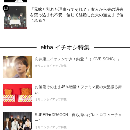
「元嫁と別れた理由ってそれ？」友人から夫の過去
を突っ込まれ不安…信じて結婚した夫の過去まで信
じれる？
eltha イチオシ特集
向井康二イケメンすぎ！純愛『（LOVE SONG）』
オリコンタイアップ特集
お値段そのまま45％増量！ファミマ夏の大盤振る舞
い
オリコンタイアップ特集
SUPER★DRAGON、自ら描いた”レトロフューチャ
ー”
オリコンタイアップ特集