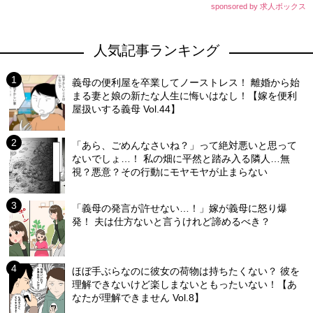
sponsored by 求人ボックス
人気記事ランキング
義母の便利屋を卒業してノーストレス！ 離婚から始
まる妻と娘の新たな人生に悔いはなし！【嫁を便利
屋扱いする義母 Vol.44】
「あら、ごめんなさいね？」って絶対悪いと思って
ないでしょ…！ 私の畑に平然と踏み入る隣人…無
視？悪意？その行動にモヤモヤが止まらない
「義母の発言が許せない…！」嫁が義母に怒り爆
発！ 夫は仕方ないと言うけれど諦めるべき？
ほぼ手ぶらなのに彼女の荷物は持ちたくない？ 彼を
理解できないけど楽しまないともったいない！【あ
なたが理解できません Vol.8】