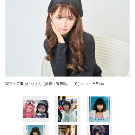
現在の広瀬あいりさん（撮影：逢坂聡） （C）oricon ME inc.