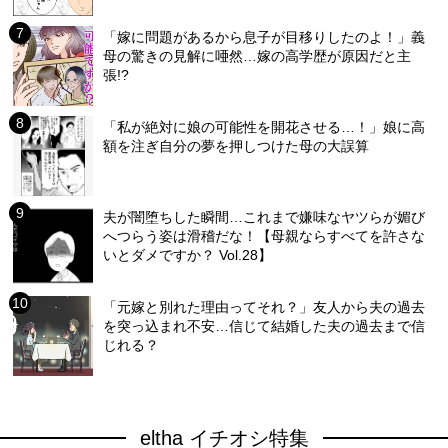
「嫁に問題があるから息子が目移りしたのよ！」義
母の驚きの見解に唖然…嫁の高学歴が原因だと主
張!?
「私が絶対に娘の可能性を開花させる…！」娘に高
額を注ぎ自分の夢を押しつけた母の大誤算
夫が闇堕ちした瞬間…これまで嫌味なヤツらが媚び
へつらう姿は滑稽だな！【母親ならすべてを許さな
いとダメですか？ Vol.28】
「元嫁と別れた理由ってそれ？」友人から夫の過去
を突っ込まれ不安…信じて結婚した夫の過去まで信
じれる？
eltha イチオシ特集