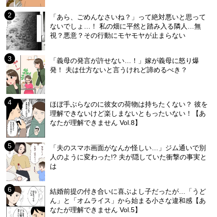
「あら、ごめんなさいね？」って絶対悪いと思って
ないでしょ…！ 私の畑に平然と踏み入る隣人…無
視？悪意？その行動にモヤモヤが止まらない
「義母の発言が許せない…！」嫁が義母に怒り爆
発！ 夫は仕方ないと言うけれど諦めるべき？
ほぼ手ぶらなのに彼女の荷物は持ちたくない？ 彼を
理解できないけど楽しまないともったいない！【あ
なたが理解できません Vol.8】
「夫のスマホ画面がなんか怪しい…」ジム通いで別
人のように変わった!? 夫が隠していた衝撃の事実と
は
結婚前提の付き合いに喜ぶよし子だったが…「うど
ん」と「オムライス」から始まる小さな違和感【あ
なたが理解できません Vol.5】