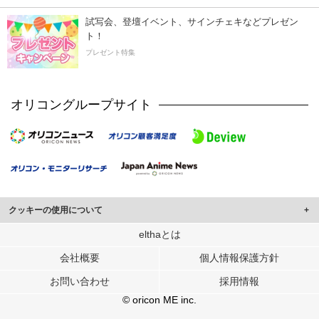
試写会、登壇イベント、サインチェキなどプレゼン
ト！
プレゼント特集
オリコングループサイト
クッキーの使用について
このサイトでは Cookie を使用して、ユーザーに合わせたコンテンツや広告の
elthaとは
表示、ソーシャル メディア機能の提供、広告の表示回数やクリック数の測定を
会社概要
個人情報保護方針
行っています。
また、ユーザーによるサイトの利用状況についても情報を収集し、ソーシャル
お問い合わせ
採用情報
メディアや広告配信、データ解析の各パートナーに提供しています。
各パートナーは、この情報とユーザーが各パートナーに提供した他の情報や、
© oricon ME inc.
ユーザーが各パートナーのサービスを使用したときに収集した他の情報を組み
合わせて使用することがあります。