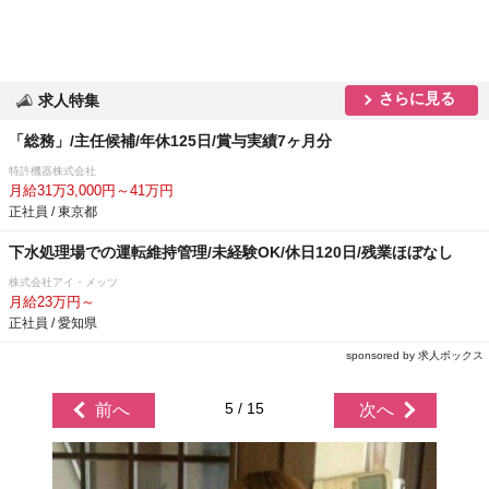
さらに見る
求人特集
「総務」/主任候補/年休125日/賞与実績7ヶ月分
特許機器株式会社
月給31万3,000円～41万円
正社員 / 東京都
下水処理場での運転維持管理/未経験OK/休日120日/残業ほぼなし
株式会社アイ・メッツ
月給23万円～
正社員 / 愛知県
sponsored by 求人ボックス
5 / 15
前へ
次へ