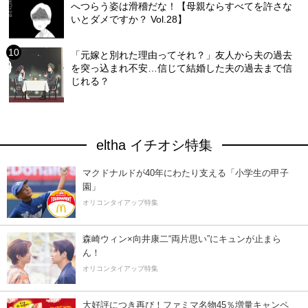
へつらう姿は滑稽だな！【母親ならすべてを許さな
いとダメですか？ Vol.28】
「元嫁と別れた理由ってそれ？」友人から夫の過去
を突っ込まれ不安…信じて結婚した夫の過去まで信
じれる？
eltha イチオシ特集
マクドナルドが40年にわたり支える「小学生の甲子
園」
オリコンタイアップ特集
森崎ウィン×向井康二“両片思い”にキュンが止まら
ん！
オリコンタイアップ特集
大好評につき再び！ファミマ名物45％増量キャンペ