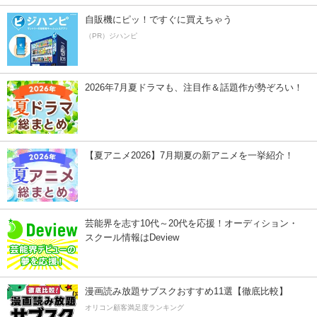
自販機にピッ！ですぐに買えちゃう
（PR）ジハンピ
2026年7月夏ドラマも、注目作＆話題作が勢ぞろい！
【夏アニメ2026】7月期夏の新アニメを一挙紹介！
芸能界を志す10代～20代を応援！オーディション・
スクール情報はDeview
漫画読み放題サブスクおすすめ11選【徹底比較】
オリコン顧客満足度ランキング