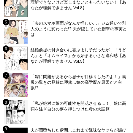
理解できないけど楽しまないともったいない！【あ
なたが理解できません Vol.8】
「夫のスマホ画面がなんか怪しい…」ジム通いで別
人のように変わった!? 夫が隠していた衝撃の事実と
は
結婚前提の付き合いに喜ぶよし子だったが…「うど
ん」と「オムライス」から始まる小さな違和感【あ
なたが理解できません Vol.5】
「嫁に問題があるから息子が目移りしたのよ！」義
母の驚きの見解に唖然…嫁の高学歴が原因だと主
張!?
「私が絶対に娘の可能性を開花させる…！」娘に高
額を注ぎ自分の夢を押しつけた母の大誤算
夫が闇堕ちした瞬間…これまで嫌味なヤツらが媚び