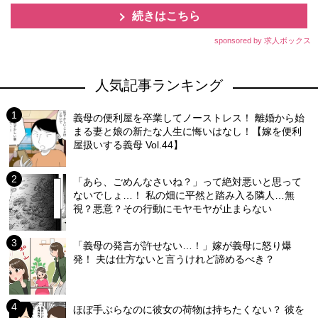
続きはこちら
sponsored by 求人ボックス
人気記事ランキング
義母の便利屋を卒業してノーストレス！ 離婚から始
まる妻と娘の新たな人生に悔いはなし！【嫁を便利
屋扱いする義母 Vol.44】
「あら、ごめんなさいね？」って絶対悪いと思って
ないでしょ…！ 私の畑に平然と踏み入る隣人…無
視？悪意？その行動にモヤモヤが止まらない
「義母の発言が許せない…！」嫁が義母に怒り爆
発！ 夫は仕方ないと言うけれど諦めるべき？
ほぼ手ぶらなのに彼女の荷物は持ちたくない？ 彼を