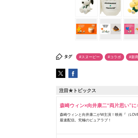
タグ
#スヌーピー
#コラボ
#新
注目★トピックス
森崎ウィン×向井康二“両片思い”
森崎ウィンと向井康二がW主演！映画『（LOVE S
最速配信。究極のピュアラブ！