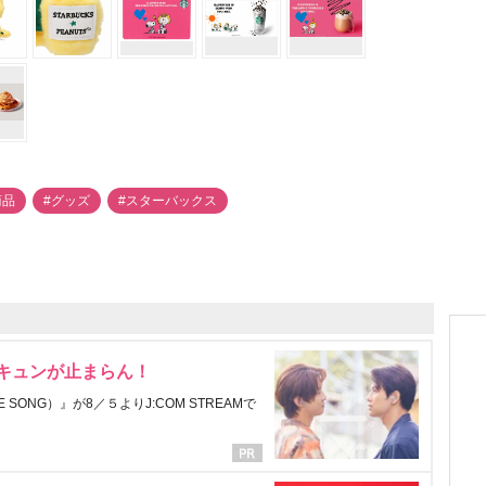
商品
#グッズ
#スターバックス
にキュンが止まらん！
ONG）』が8／５よりJ:COM STREAMで