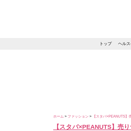
トップ
ヘルス
メイク・コスメ・スキ
ホーム
>
ファッション
>
【スタバ×PEANUT
【スタバ×PEANUTS】