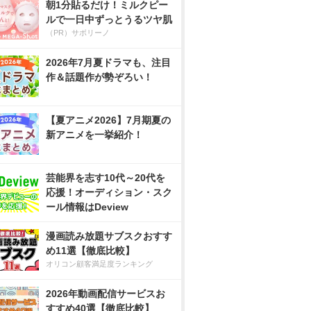
朝1分貼るだけ！ミルクピー
ルで一日中ずっとうるツヤ肌
（PR）サボリーノ
2026年7月夏ドラマも、注目
作＆話題作が勢ぞろい！
【夏アニメ2026】7月期夏の
新アニメを一挙紹介！
芸能界を志す10代～20代を
応援！オーディション・スク
ール情報はDeview
漫画読み放題サブスクおすす
め11選【徹底比較】
オリコン顧客満足度ランキング
2026年動画配信サービスお
すすめ40選【徹底比較】