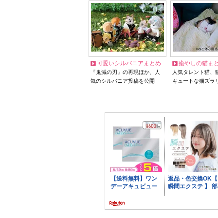
可愛いシルバニアまとめ
癒やしの猫ま
『鬼滅の刃』の再現ほか、人
人気タレント猫、
気のシルバニア投稿を公開
キュートな猫ズラ