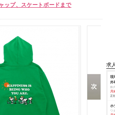
ャップ、スケートボードまで
求
現
外
株
月
正社
ホ
ワ