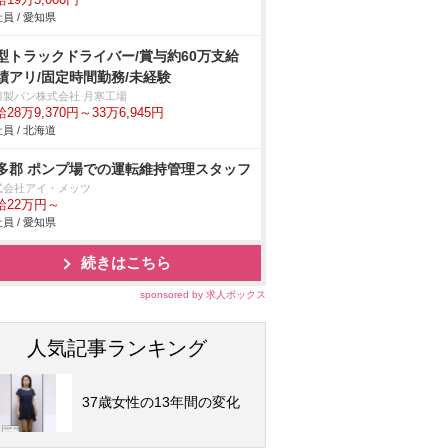
19万5,000円
員 / 愛知県
型トラックドライバー/賞与約60万支給
績アリ/固定時間勤務/未経験
糧製パン株式会社 月寒工場
28万9,370円～33万6,945円
員 / 北海道
多郡 ポンプ場での運転維持管理スタッフ
式会社アイ・メッツ
給22万円～
員 / 愛知県
続きはこちら
sponsored by 求人ボックス
人気記事ランキング
37歳女性の13年間の変化