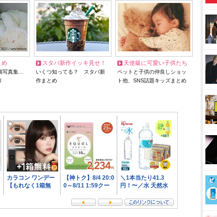
とめ
スタバ新作イッキ見せ！
天使級に可愛い子供たち
猫写真集…
いくつ知ってる？ スタバ新
ペットと子供の仲良しショッ
リ
作まとめ
ト他、SNS話題キッズまとめ