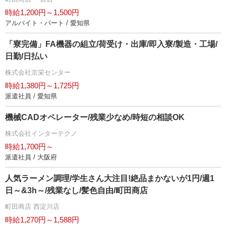
時給1,200円～1,500円
アルバイト・パート / 愛知県
「寮完備」FA機器の組立/荷受け・出庫/即入寮/製造・工場/
日勤/日払い
株式会社京栄センター
時給1,380円～1,725円
派遣社員 / 愛知県
機械CADオペレーター/残業少なめ/時短の相談OK
株式会社インターテクノ
時給1,700円～
派遣社員 / 大阪府
人気ラーメン調理/学生さん大注目!絶品まかないが1円/週1
日～&3h～/残業なし/髪色自由/町田商店
町田商店 西淀川店
時給1,270円～1,588円