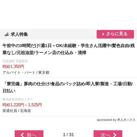
さらに見る
求人特集
午前中の3時間だけ!週1日～OK/未経験・学生さん活躍中/髪色自由/残
業なし/元祖油堂/ラーメン店の仕込み・清掃
元祖油堂 宮益坂店
時給1,350円
アルバイト・パート / 東京都
「寮完備」豚肉の仕分け/食品のパック詰め/即入寮/製造・工場/日勤/
日払い
株式会社京栄センター
時給1,220円～1,525円
派遣社員 / 北海道
sponsored by 求人ボックス
1 / 31
前へ
次へ