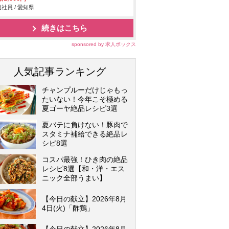
社員 / 愛知県
続きはこちら
sponsored by 求人ボックス
人気記事ランキング
チャンプルーだけじゃもっ
たいない！今年こそ極める
夏ゴーヤ絶品レシピ3選
夏バテに負けない！豚肉で
スタミナ補給できる絶品レ
シピ8選
コスパ最強！ひき肉の絶品
レシピ8選【和・洋・エス
ニック全部うまい】
【今日の献立】2026年8月
4日(火)「酢鶏」