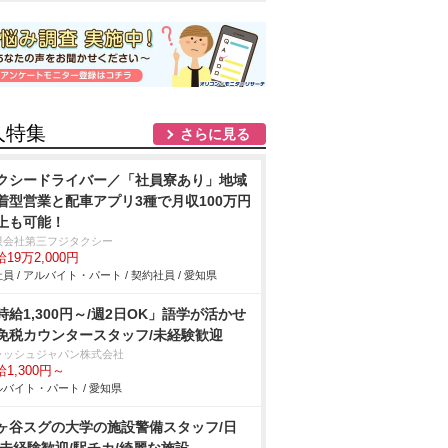
人特集
さらに見る
クシードライバー／「社員寮あり」地域
着型営業と配車アプリ3種で月収100万円
上も可能！
限会社第三フジタクシー
19万2,000円
員 / アルバイト・パート / 契約社員 / 愛知県
時給1,300円～/週2日OK」語学が活かせ
免税カウンタースタッフ/未経験歓迎
ャッシュジャパン株式会社
1,300円～
バイト・パート / 愛知県
ヶ谷スグの大学の施設警備スタッフ/日