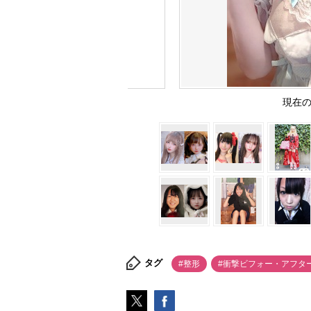
現在の
タグ
#整形
#衝撃ビフォー・アフタ