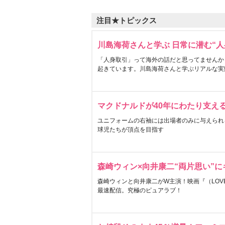
注目★トピックス
川島海荷さんと学ぶ 日常に潜む“人
「人身取引」って海外の話だと思ってませんか
起きています。川島海荷さんと学ぶリアルな実
マクドナルドが40年にわたり支え
ユニフォームの右袖には出場者のみに与えられ
球児たちが頂点を目指す
森崎ウィン×向井康二“両片思い”
森崎ウィンと向井康二がW主演！映画『（LOVE S
最速配信。究極のピュアラブ！