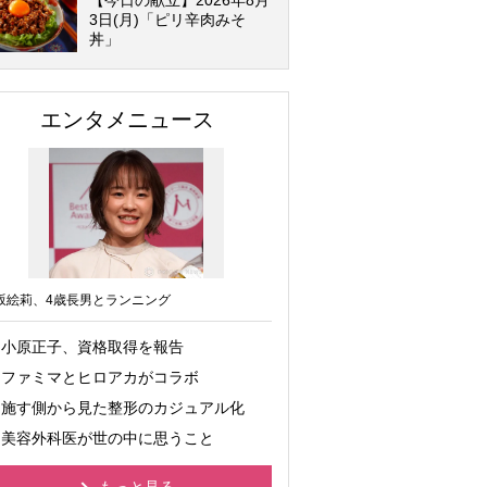
【今日の献立】2026年8月
3日(月)「ピリ辛肉みそ
丼」
エンタメニュース
坂絵莉、4歳長男とランニング
小原正子、資格取得を報告
ファミマとヒロアカがコラボ
施す側から見た整形のカジュアル化
美容外科医が世の中に思うこと