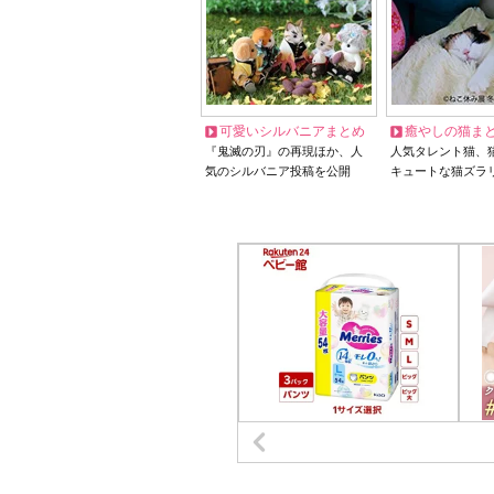
可愛いシルバニアまとめ
癒やしの猫ま
『鬼滅の刃』の再現ほか、人
人気タレント猫、
気のシルバニア投稿を公開
キュートな猫ズラ