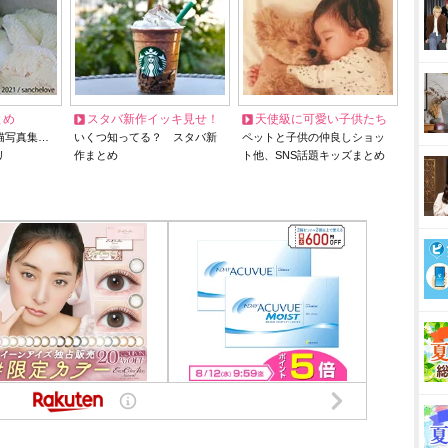
とめ
スタバ新作イッキ見せ！
天使級に可愛い子供たち
猫写真集…
いくつ知ってる？ スタバ新
ペットと子供の仲良しショッ
リ
作まとめ
ト他、SNS話題キッズまとめ