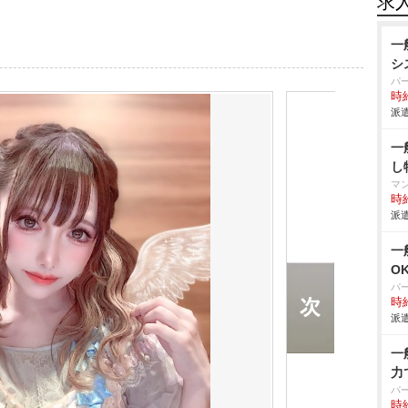
求
一
シ
パ
時給
派遣
一
し
マ
時給
派遣
一
O
パ
時給
派遣
一
力
パ
時給