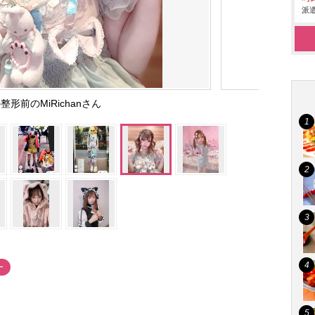
派遣
整形前のMiRichanさん
ー