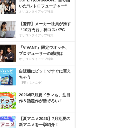
SUPER★DRAGON、自ら描
いた”レトロフューチャー”
オリコンタイアップ特集
【驚愕】メーカー社員が推す
「10万円台」神コスパPC
オリコンタイアップ特集
『VIVANT』限定ウオッチ、
プロデューサーの感想は
オリコンタイアップ特集
自販機にピッ！ですぐに買え
ちゃう
（PR）ジハンピ
2026年7月夏ドラマも、注目
作＆話題作が勢ぞろい！
【夏アニメ2026】7月期夏の
新アニメを一挙紹介！