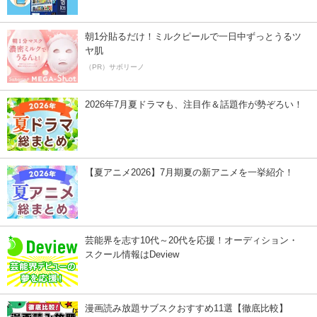
朝1分貼るだけ！ミルクピールで一日中ずっとうるツ
ヤ肌
（PR）サボリーノ
2026年7月夏ドラマも、注目作＆話題作が勢ぞろい！
【夏アニメ2026】7月期夏の新アニメを一挙紹介！
芸能界を志す10代～20代を応援！オーディション・
スクール情報はDeview
漫画読み放題サブスクおすすめ11選【徹底比較】