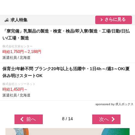
さらに見る
求人特集
「寮完備」乳製品の製造・検査・検品/即入寮/製造・工場/日勤/日払
い/工場・製造
株式会社京栄センター
時給1,750円～2,188円
派遣社員 / 北海道
保育士/年齢不問 ブランク20年以上も活躍中・1日4h～/週3～OK/夏
休み明けスタートOK
株式会社ニッソーネット
時給1,450円～
派遣社員 / 北海道
sponsored by 求人ボックス
8 / 14
前へ
次へ