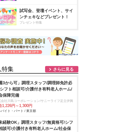
試写会、登壇イベント、サイ
ンチェキなどプレゼント！
プレゼント特集
人特集
さらに見る
週3から可」調理スタッフ/調理師免許必
/シフト相談可/介護付き有料老人ホーム/
会保障完備
式会社川島コーポレーション/サニーライフ足立伊興
1,226円～1,300円
バイト・パート / 東京都
未経験OK」調理スタッフ/無資格可/シフ
相談可/介護付き有料老人ホーム/社会保