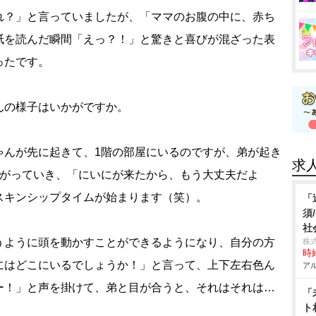
れ？」と言っていましたが、「ママのお腹の中に、赤ち
紙を読んだ瞬間「えっ？！」と驚きと喜びが混ざった表
ったです。
んの様子はいかがですか。
ゃんが先に起きて、1階の部屋にいるのですが、弟が起き
求
上がっていき、「にいにが来たから、もう大丈夫だよ
スキンシップタイムが始まります（笑）。
「
須
社
うように頭を動かすことができるようになり、自分の方
株
時給
にはどこにいるでしょうか！」と言って、上下左右色ん
アル
ー！」と声を掛けて、弟と目が合うと、それはそれは…
「
ト