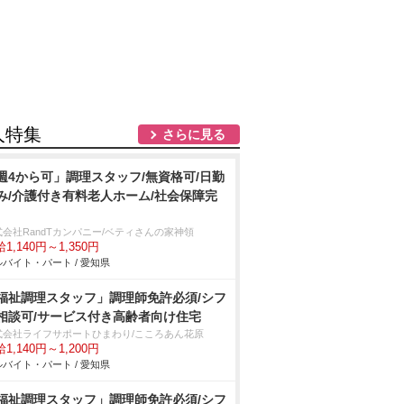
人特集
さらに見る
週4から可」調理スタッフ/無資格可/日勤
み/介護付き有料老人ホーム/社会保障完
式会社RandTカンパニー/ベティさんの家神領
1,140円～1,350円
バイト・パート / 愛知県
福祉調理スタッフ」調理師免許必須/シフ
相談可/サービス付き高齢者向け住宅
式会社ライフサポートひまわり/こころあん花原
1,140円～1,200円
バイト・パート / 愛知県
福祉調理スタッフ」調理師免許必須/シフ