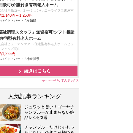
相談可/介護付き有料老人ホーム
式会社川島コーポレーション/サニーライフ名古屋南
1,140円～1,250円
バイト・パート / 愛知県
福祉調理スタッフ」無資格可/シフト相談
/住宅型有料老人ホーム
式会社ヒューマンケアー/住宅型有料老人ホームヒュ
マンヒルズ初山
1,225円
バイト・パート / 神奈川県
続きはこちら
sponsored by 求人ボックス
人気記事ランキング
ジュワッと旨い！ゴーヤチ
ャンプルーが止まらない絶
品レシピ3選
チャンプルーだけじゃもっ
たいない！今年こそ極める