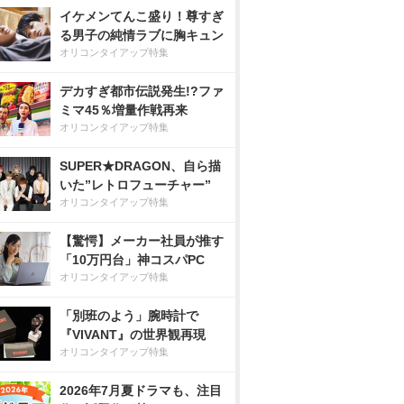
イケメンてんこ盛り！尊すぎ
る男子の純情ラブに胸キュン
オリコンタイアップ特集
デカすぎ都市伝説発生!?ファ
ミマ45％増量作戦再来
オリコンタイアップ特集
SUPER★DRAGON、自ら描
いた”レトロフューチャー”
オリコンタイアップ特集
【驚愕】メーカー社員が推す
「10万円台」神コスパPC
オリコンタイアップ特集
「別班のよう」腕時計で
『VIVANT』の世界観再現
オリコンタイアップ特集
2026年7月夏ドラマも、注目