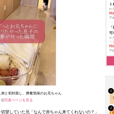
ト
株
時給
アル
「
可
株
ー
時給
アル
た弟と初対面し、興奮気味のお兄ちゃん
写真ページを見る
を切望していた兄「なんで赤ちゃん来てくれないの？」