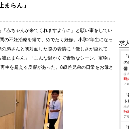
止まらん」
「赤ちゃんが来てくれますように」と願い事をしてい
年間の不妊治療を経て、めでたく妊娠。小学2年生になっ
求
願の弟さんと初対面した際の表情に「優しさが溢れて
「
ら涙止まらん」「こんな温かくて素敵なシーン、宝物」
の
万再生を超える反響があった。8歳差兄弟の日常をお母さ
備
株
時給
アル
「
ト
株
時給
アル
「